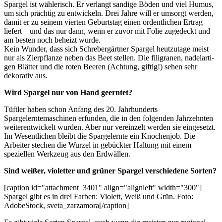
Spargel ist wählerisch. Er verlangt sandige Böden und viel Humus,
um sich prächtig zu entwickeln. Drei Jahre will er umsorgt werden,
damit er zu seinem vierten Geburtstag einen ordentlichen Ertrag
liefert – und das nur dann, wenn er zuvor mit Folie zugedeckt und
am besten noch beheizt wurde.
Kein Wunder, dass sich Schrebergärtner Spargel heutzutage meist
nur als Zierpflanze neben das Beet stellen. Die filigranen, nadelarti­
gen Blätter und die roten Beeren (Achtung, giftig!) sehen sehr
dekorativ aus.
Wird Spargel nur von Hand geerntet?
Tüftler haben schon Anfang des 20. Jahrhunderts
Spargelerntemaschinen erfunden, die in den folgenden Jahrzehnten
weiterent­wickelt wurden. Aber nur vereinzelt werden sie eingesetzt.
Im Wesentlichen bleibt die Spargelernte ein Knochenjob. Die
Arbeiter stechen die Wurzel in gebückter Haltung mit einem
speziellen Werkzeug aus den Erdwällen.
Sind weißer, violetter und grüner Spargel verschiedene Sorten?
[caption id="attachment_3401" align="alignleft" width="300"]
Spargel gibt es in drei Farben: Violett, Weiß und Grün. Foto:
AdobeStock, sveta_zarzamora[/caption]