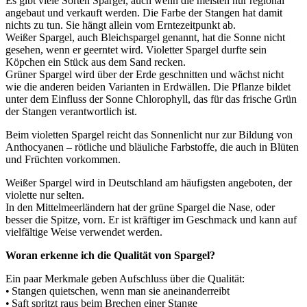
Es gibt viele Sorten Spargel, auch wenn die meisten nur regional
angebaut und verkauft werden. Die Farbe der Stangen hat damit
nichts zu tun. Sie hängt allein vom Erntezeitpunkt ab.
Weißer Spargel, auch Bleichspargel genannt, hat die Sonne nicht
gesehen, wenn er geerntet wird. Violetter Spargel durfte sein
Köpchen ein Stück aus dem Sand recken.
Grüner Spargel wird über der Erde geschnitten und wächst nicht
wie die anderen beiden Varianten in Erdwällen. Die Pflanze bildet
unter dem Einfluss der Sonne Chlorophyll, das für das frische Grün
der Stangen verantwortlich ist.
Beim violetten Spargel reicht das Sonnenlicht nur zur Bildung von
Anthocyanen – rötliche und bläuliche Farbstoffe, die auch in Blüten
und Früchten vorkommen.
Weißer Spargel wird in Deutschland am häufigsten angeboten, der
violette nur selten.
In den Mittelmeerländern hat der grüne Spargel die Nase, oder
besser die Spitze, vorn. Er ist kräftiger im Geschmack und kann auf
vielfältige Weise verwendet werden.
Woran erkenne ich die Qualität von Spargel?
Ein paar Merkmale geben Aufschluss über die Qualität:
• Stangen quietschen, wenn man sie aneinanderreibt
• Saft spritzt raus beim Brechen einer Stange