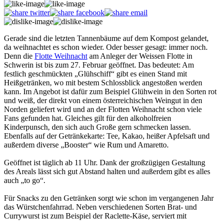
Gerade sind die letzten Tannenbäume auf dem Kompost gelandet,
da weihnachtet es schon wieder. Oder besser gesagt: immer noch.
Denn die
Flotte Weihnacht
am Anleger der Weissen Flotte in
Schwerin ist bis zum 27. Februar geöffnet. Das bedeutet: Am
festlich geschmückten „Glühschiff“ gibt es einen Stand mit
Heißgetränken, wo mit bestem Schlossblick angestoßen werden
kann. Im Angebot ist dafür zum Beispiel Glühwein in den Sorten rot
und weiß, der direkt von einem österreichischen Weingut in den
Norden geliefert wird und an der Flotten Weihnacht schon viele
Fans gefunden hat. Gleiches gilt für den alkoholfreien
Kinderpunsch, den sich auch Große gern schmecken lassen.
Ebenfalls auf der Getränkekarte: Tee, Kakao, heißer Apfelsaft und
außerdem diverse „Booster“ wie Rum und Amaretto.
Geöffnet ist täglich ab 11 Uhr. Dank der großzügigen Gestaltung
des Areals lässt sich gut Abstand halten und außerdem gibt es alles
auch „to go“.
Für Snacks zu den Getränken sorgt wie schon im vergangenen Jahr
das Würstchenfahrrad. Neben verschiedenen Sorten Brat- und
Currywurst ist zum Beispiel der Raclette-Käse, serviert mit