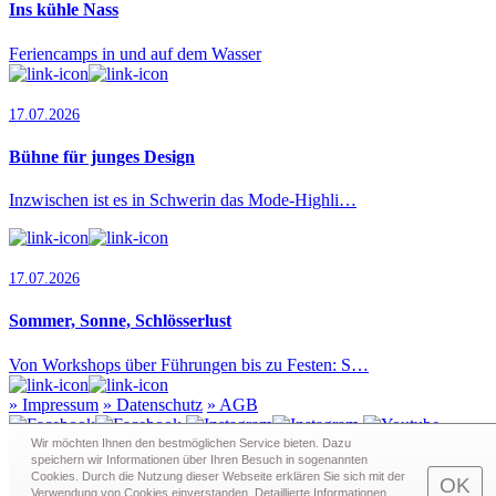
Ins kühle Nass
Feriencamps in und auf dem Wasser
17.07.2026
Bühne für junges Design
Inzwischen ist es in Schwerin das Mode-Highli…
17.07.2026
Sommer, Sonne, Schlösserlust
Von Workshops über Führungen bis zu Festen: S…
»
Impressum
»
Datenschutz
»
AGB
Wir möchten Ihnen den bestmöglichen Service bieten. Dazu
speichern wir Informationen über Ihren Besuch in sogenann­ten
Cookies. Durch die Nutzung dieser Webseite erklären Sie sich mit der
Redaktion · Graf-Schack-Alle 8 · 19053 Schwerin
OK
Verwendung von Cookies einverstanden. Detaillierte Informationen