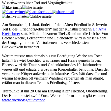
Wissenswertes über Tod und Vergänglichkeit.
Am Sonnabend, 1. Juni, findet auf dem Alten Friedhof in Schwerin
Teil II des „Friedhofsgeflüsters“ mit der Kunsthistorikerin
Dr. Anja
Kretschmer
statt. Mit dem bizarrem Titel „Rund um die Leiche. Von
Leichenwache, Leichenraub und Leichenfett“ wird in dieser Nacht
der Umgang mit dem Verstorbenen aus verschiedensten
Blickwinkeln betrachtet.
Warum musste man damals bis zur Beerdigung Wache am Toten
halten? Es wird berichtet, was Trauer und Haare gemein haben.
Ebenso wird die Trauer- und Gedenkkultur des 19. Jahrhunderts
vorgestellt und erläutert, wozu man Körperhalter benötigte. Dass der
verstorbene Körper außerdem ein lukratives Geschäft darstellte und
warum Märchen oft vielmehr Wahrheit verbergen als man glaubt,
erfährt man in diesem Teil des Friedhofsgeflüsters.
Treffpunkt ist um 20 Uhr am Eingang Alter Friedhof, Obotritenring.
Der Eintritt kostet zwölf Euro. Weitere Informationen gibt es unter
www.friedhofsgefluester.de
.