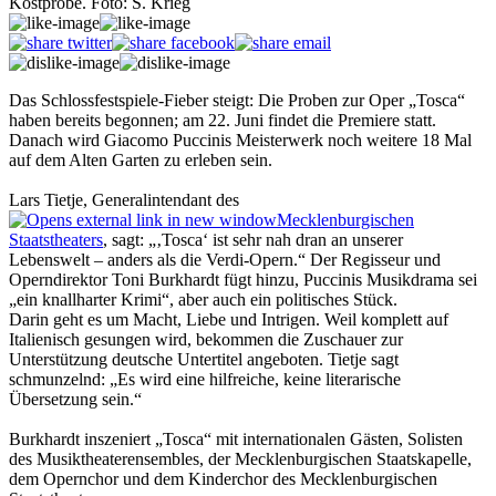
Kostprobe. Foto: S. Krieg
Das Schlossfestspiele-Fieber steigt: Die Proben zur Oper „Tosca“
haben bereits begonnen; am 22. Juni findet die Premiere statt.
Danach wird Giacomo Puccinis Meisterwerk noch weitere 18 Mal
auf dem Alten Garten zu erleben sein.
Lars Tietje, Generalintendant des
Mecklenburgischen
Staatstheaters
, sagt: „‚Tosca‘ ist sehr nah dran an unserer
Lebenswelt – anders als die Verdi-Opern.“ Der Regisseur und
Operndirektor Toni Burkhardt fügt hinzu, Puccinis Musikdrama sei
„ein knallharter Krimi“, aber auch ein politisches Stück.
Darin geht es um Macht, Liebe und Intrigen. Weil komplett auf
Italienisch gesungen wird, bekommen die Zuschauer zur
Unterstützung deutsche Untertitel angeboten. Tietje sagt
schmunzelnd: „Es wird eine hilfreiche, keine literarische
Übersetzung sein.“
Burkhardt inszeniert „Tosca“ mit internationalen Gästen, Solisten
des Musiktheaterensembles, der Mecklenburgischen Staatskapelle,
dem Opernchor und dem Kinderchor des Mecklenburgischen