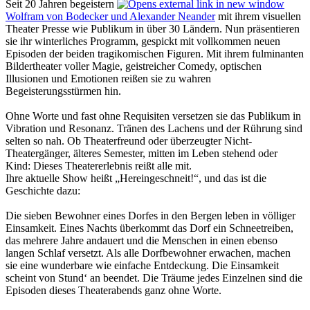
Seit 20 Jahren begeistern
Wolfram von Bodecker und Alexander Neander
mit ihrem visuellen
Theater Presse wie Publikum in über 30 Ländern. Nun präsentieren
sie ihr winterliches Programm, gespickt mit vollkommen neuen
Episoden der beiden tragikomischen Figuren. Mit ihrem fulminanten
Bildertheater voller Magie, geistreicher Comedy, optischen
Illusionen und Emotionen reißen sie zu wahren
Begeisterungsstürmen hin.
Ohne Worte und fast ohne Requisiten versetzen sie das Publikum in
Vibration und Resonanz. Tränen des Lachens und der Rührung sind
selten so nah. Ob Theaterfreund oder überzeugter Nicht-
Theatergänger, älteres Semester, mitten im Leben stehend oder
Kind: Dieses Theatererlebnis reißt alle mit.
Ihre aktuelle Show heißt „Hereingeschneit!“, und das ist die
Geschichte dazu:
Die sieben Bewohner eines Dorfes in den Bergen leben in völliger
Einsamkeit. Eines Nachts überkommt das Dorf ein Schneetreiben,
das mehrere Jahre andauert und die Menschen in einen ebenso
langen Schlaf versetzt. Als alle Dorfbewohner erwachen, machen
sie eine wunderbare wie einfache Entdeckung. Die Einsamkeit
scheint von Stund‘ an beendet. Die Träume jedes Einzelnen sind die
Episoden dieses Theaterabends ganz ohne Worte.