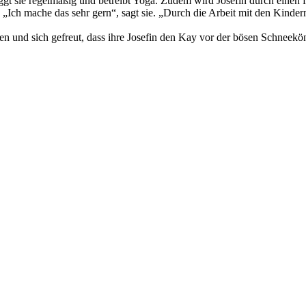
m joggt sie regelmäßig und betreibt Yoga. Zudem wird Josefin durch ein
cht. „Ich mache das sehr gern“, sagt sie. „Durch die Arbeit mit den Ki
 und sich gefreut, dass ihre Josefin den Kay vor der bösen Schneeköni