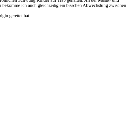
en fröhlichen Schwung Kinder auf Trab gehalten: An der Musik- und
ndern bekomme ich auch gleichzeitig ein bisschen Abwechslung zwischen
gin gerettet hat.