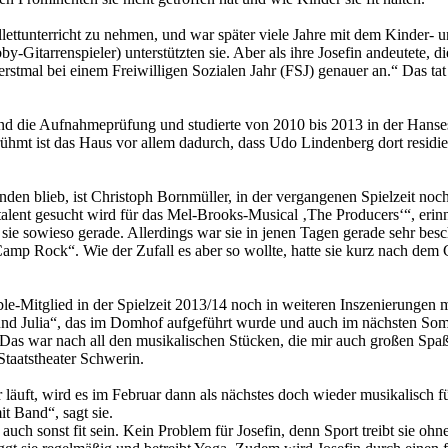
llettunterricht zu nehmen, und war später viele Jahre mit dem Kinder
-Gitarrenspieler) unterstützten sie. Aber als ihre Josefin andeutete, d
rstmal bei einem Freiwilligen Sozialen Jahr (FSJ) genauer an.“ Das tat 
tand die Aufnahmeprüfung und studierte von 2010 bis 2013 in der Hans
ühmt ist das Haus vor allem dadurch, dass Udo Lindenberg dort residiert.
nden blieb, ist Christoph Bornmüller, in der vergangenen Spielzeit noch
talent gesucht wird für das Mel-Brooks-Musical ‚The Producers‘“, erin
sie sowieso gerade. Allerdings war sie in jenen Tagen gerade sehr besc
p Rock“. Wie der Zufall es aber so wollte, hatte sie kurz nach dem G
emble-Mitglied in der Spielzeit 2013/14 noch in weiteren Inszenierunge
d Julia“, das im Domhof aufgeführt wurde und auch im nächsten Somm
„Das war nach all den musikalischen Stücken, die mir auch großen Spaß
 Staatstheater Schwerin.
läuft, wird es im Februar dann als nächstes doch wieder musikalisch f
t Band“, sagt sie.
uch sonst fit sein. Kein Problem für Josefin, denn Sport treibt sie ohn