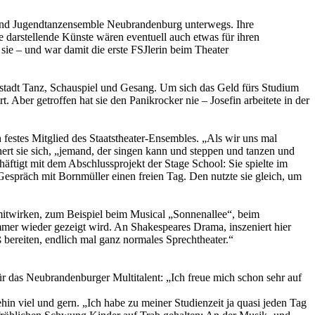
- und Jugend­tanzensemble Neubrandenburg unterwegs. Ihre
ie darstellende Künste wären eventuell auch etwas für ihren
sie – und war damit die erste FSJlerin beim Theater
estadt Tanz, Schauspiel und Gesang. Um sich das Geld fürs Studium
 Aber getroffen hat sie den Panikrocker nie – Josefin arbeitete in der
 festes Mitglied des Staatstheater-Ensembles. „Als wir uns mal
nert sie sich, „jemand, der singen kann und steppen und tanzen und
häftigt mit dem Abschlussprojekt der Stage School: Sie spielte im
espräch mit Bornmüller einen freien Tag. Den nutzte sie gleich, um
n mitwirken, zum Beispiel beim Musical „Sonnenallee“, beim
er wieder gezeigt wird. An Shakespeares Drama, inszeniert hier
 bereiten, endlich mal ganz normales Sprechtheater.“
ür das Neubrandenburger Multitalent: „Ich freue mich schon sehr auf
ehin viel und gern. „Ich habe zu meiner Studienzeit ja quasi jeden Tag