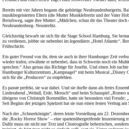
Bereits mit vier Jahren begann die gebürtige Neubrandenburgerin, Ba
musikbegeisterten Eltern (die Mutter Musiklehrerin und der Vater Hobby
Berufsweg, sagte ihre Mutter: „Mädchen, schau dir das Theater doch e
Neubrandenburg- Neustrelitz.
Gleichzeitig bewarb sie sich für die Stage School Hamburg. Sie bes
zu verdienen, jobbte sie nebenbei im legendären „Hotel Atlantic“. Ber
Frühschicht.
Ein guter Freund von ihr, dem sie auch in ihrer Hamburger Zeit verbu
wieder trafen, erwähnte er nebenbei, dass in Schwerin noch ein Multi
sprechen.“ Also genau das Richtige für Josefin. Und einen Job suchte 
Hamburger Kul­tur­zen­trum „Kampnagel“ mit beim Musical „Disney Cam
sich für die „Producers“ zu empfehlen.
Es passte perfekt, sie war dabei. Und sie durfte dann als freies Ens
Liederabend „Weltall, Erde, Mensch“ und beim Schauspiel „Romeo un
übrigens von Christoph Bornmüller, hatte sie besonders viel Freude: 
Seit Beginn der jetzigen Spielzeit hat sie nun einen festen Vertrag am
Nach der „Schneekönigin“, deren letzte Vorstellung am 22. Dezember 
die ‚Rocky Horror Show‘ – eine spartenübergreifende Inszenierung mi
Dafür muss sie nicht nur Text und Choreografie beherrschen, sondern a