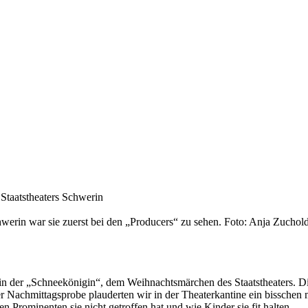
s Staatstheaters Schwerin
chwerin war sie zuerst bei den „Producers“ zu sehen. Foto: Anja Zuchol
a in der „Schneekönigin“, dem Weihnachtsmärchen des Staatstheaters. Die
 Nachmittagsprobe plauderten wir in der Theaterkantine ein bisschen mi
Prominenten sie nicht getroffen hat und wie Kinder sie fit halten.