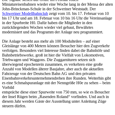
Miniatureisenbahnen wieder eine Woche lang in der Mensa der alten
John-Brinckman-Schule in der Schweriner Weststadt. Der
Schweriner Modellbahnclub
zeigt vom 10. bis 17. Februar von 10
bis 17 Uhr und am 18. Februar von 10 bis 16 Uhr die Vereinsanlage
in der Spurbreite H0. Dafür haben die Mitglieder in den
zurückliegenden Wochen wieder viel gebaut, Bewährtes
modernisiert und das Programm der Anlage neu programmiert.
Die Anlage besteht aus mehr als 100 Modulteilen – auf einer
Gleislänge von 400 Metern können Besucher hier den Zugverkehr
verfolgen. Besonders viel Interesse finden dabei die Bahnhöfe und
Bahnbetriebswerke, groß ist hier die Vielfalt von Lokomotiven,
Triebwagen und Waggons. Die Zuggarnituren setzen sich
überwiegend epochenrein zusammen, es verkehren eine große
Anzahl von Modellen älterer Baujahre, aber auch die aktuellen
Fahrzeuge von der Deutschen Bahn AG und den privaten
Eisenbahnverkehrsunternehmendrehen ihre Runden. Weiterhin gibt
es eine Schmalspuranlage mit der Nenngröße H0e zu sehen – beim
Vorbild
entspräche diese einer Spurweite von 750 mm, so wie es Besucher
der Insel Rügen beim „Rasenden Roland“ vorfinden. Und auch in
diesem Jahr werden Gäste der Ausstellung unter Anleitung Züge
steuern dürfen.