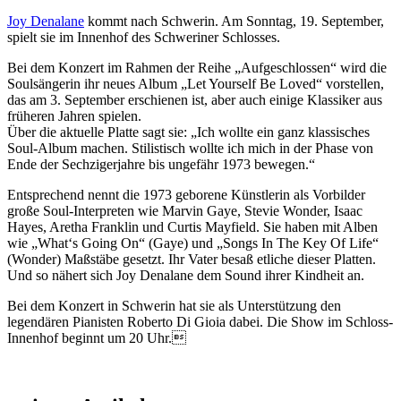
Joy Denalane
kommt nach Schwerin. Am Sonntag, 19. September,
spielt sie im Innenhof des Schweriner Schlosses.
Bei dem Konzert im Rahmen der Reihe „Aufgeschlossen“ wird die
Soulsängerin ihr neues Album „Let Yourself Be Loved“ vorstellen,
das am 3. September erschienen ist, aber auch einige Klassiker aus
früheren Jahren spielen.
Über die aktuelle Platte sagt sie: „Ich wollte ein ganz klassisches
Soul-Album machen. Stilistisch wollte ich mich in der Phase von
Ende der Sechzigerjahre bis ungefähr 1973 bewegen.“
Entsprechend nennt die 1973 geborene Künstlerin als Vorbilder
große Soul-Interpreten wie Marvin Gaye, Stevie Wonder, Isaac
Hayes, Aretha Frank­lin und Curtis Mayfield. Sie haben mit Alben
wie „What‘s Going On“ (Gaye) und „Songs In The Key Of Life“
(Wonder) Maßstäbe gesetzt. Ihr Vater besaß etliche dieser Platten.
Und so nähert sich Joy Denalane dem Sound ihrer Kindheit an.
Bei dem Konzert in Schwerin hat sie als Unterstützung den
legendären Pianisten Roberto Di Gioia dabei. Die Show im Schloss-
Innenhof beginnt um 20 Uhr.