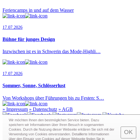
Feriencamps in und auf dem Wasser
17.07.2026
Bühne für junges Design
Inzwischen ist es in Schwerin das Mode-Highli…
17.07.2026
Sommer, Sonne, Schlösserlust
Von Workshops über Führungen bis zu Festen: S…
»
Impressum
»
Datenschutz
»
AGB
Wir möchten Ihnen den bestmöglichen Service bieten. Dazu
speichern wir Informationen über Ihren Besuch in sogenann­ten
Cookies. Durch die Nutzung dieser Webseite erklären Sie sich mit der
Redaktion · Graf-Schack-Alle 8 · 19053 Schwerin
OK
Verwendung von Cookies einverstanden. Detaillierte Informationen
Telefon:
0385 - 63 83 281
· Fax: 0385 - 63 83 279 · Mail:
über den Einsatz von Cookies auf dieser Webseite finden Sie in