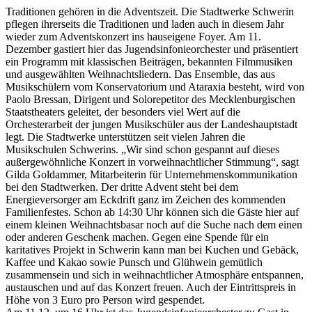
Traditionen gehören in die Adventszeit. Die Stadtwerke Schwerin
pflegen ihrerseits die Traditionen und laden auch in diesem Jahr
wieder zum Adventskonzert ins hauseigene Foyer. Am 11.
Dezember gastiert hier das Jugendsinfonieorchester und präsentiert
ein Programm mit klassischen Beiträgen, bekannten Filmmusiken
und ausgewählten Weihnachtsliedern. Das Ensemble, das aus
Musikschülern vom Konservatorium und Ataraxia besteht, wird von
Paolo Bressan, Dirigent und Solorepetitor des Mecklenburgischen
Staatstheaters geleitet, der besonders viel Wert auf die
Orchesterarbeit der jungen Musikschüler aus der Landeshauptstadt
legt. Die Stadtwerke unterstützen seit vielen Jahren die
Musikschulen Schwerins. „Wir sind schon gespannt auf dieses
außergewöhnliche Konzert in vorweihnachtlicher Stimmung“, sagt
Gilda Goldammer, Mitarbeiterin für Unternehmenskommunikation
bei den Stadtwerken. Der dritte Advent steht bei dem
Energieversorger am Eckdrift ganz im Zeichen des kommenden
Familienfestes. Schon ab 14:30 Uhr können sich die Gäste hier auf
einem kleinen Weihnachtsbasar noch auf die Suche nach dem einen
oder anderen Geschenk machen. Gegen eine Spende für ein
karitatives Projekt in Schwerin kann man bei Kuchen und Gebäck,
Kaffee und Kakao sowie Punsch und Glühwein gemütlich
zusammensein und sich in weihnachtlicher Atmosphäre entspannen,
austauschen und auf das Konzert freuen. Auch der Eintrittspreis in
Höhe von 3 Euro pro Person wird gespendet.