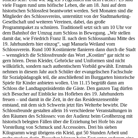
viele Fragen rund ums höfische Leben, die am 18. Juni auf dem
historischen Schlossfest beantwortet werden. Seit Monaten sind die
Mitglieder des Schlossvereins, unterstützt von der Stadtmarketing-
Gesellschaft und weiteren Vereinen, dabei, das große
Programmpaket zu schnüren. Traditionell setzt sich um 10 Uhr vor
dem Bahnhof der Umzug zum Schloss in Bewegung. „Wir stellen
damit dar, wie Friedrich Franz II. nach dem Schlossumbau Mitte des
19. Jahrhunderts hier einzog“, sagt Manuela Weiland vom
Schlossverein. Rund 100 Kostümierte flanieren dann durch die Stadt
– wenngleich die Schlossfreunde das Wort „Kostüm“ gar nicht so
gern hören. Denn Kleider, Gehröcke und Uniformen sind nicht
willkürlich, sondern nach authentischem Vorbild gewählt. Erstmals
nehmen in diesem Jahr auch Schüler der evangelischen Fachschule
für Sozialpädagogik teil, die anschließend im Burggarten historische
Spiele für Kinder anbieten wollen. Um 11.15 begrüßt dann am
Schloss die Landtagspräsidentin die Gäste. Den ganzen Tag dürfen
sich Besucher auf Einblicke ins Hofleben des 19. Jahrhunderts
freuen – und damit in die Zeit, in der das Residenzensemble
entstand, mit dem sich Schwerin jetzt fürs Welterbe bewirbt. Die
Schlossfreunde gestalten allein 16 verschiedene Veranstaltungen in
den Räumen des Schlosses: von der Audienz beim Großherzog mit
historisch belegten Fällen über die Erziehung bei Hofe bis zur
Vorstellung von Schmuck und Accessoires. Drei bis sieben
Kilogramm wiegt übrigens ein Kleid, gut 50 Stunden Arbeit und