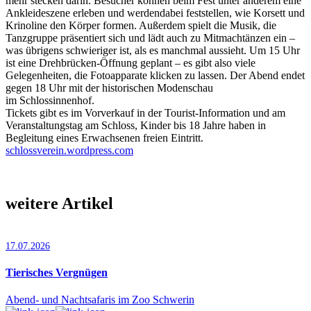
mehr stecken darin. Besucher können beim Fest unter anderem eine
Ankleideszene erleben und werdendabei feststellen, wie Korsett und
Krinoline den Körper formen. Außerdem spielt die Musik, die
Tanzgruppe präsentiert sich und lädt auch zu Mitmachtänzen ein –
was übrigens schwieriger ist, als es manchmal aussieht. Um 15 Uhr
ist eine Drehbrücken-Öffnung geplant – es gibt also viele
Gelegenheiten, die Fotoapparate klicken zu lassen. Der Abend endet
gegen 18 Uhr mit der historischen Modenschau
im Schlossinnenhof.
Tickets gibt es im Vorverkauf in der Tourist-Information und am
Veranstaltungstag am Schloss, Kinder bis 18 Jahre haben in
Begleitung eines Erwachsenen freien Eintritt.
schlossverein.wordpress.com
weitere Artikel
17.07.2026
Tierisches Vergnügen
Abend- und Nachtsafaris im Zoo Schwerin