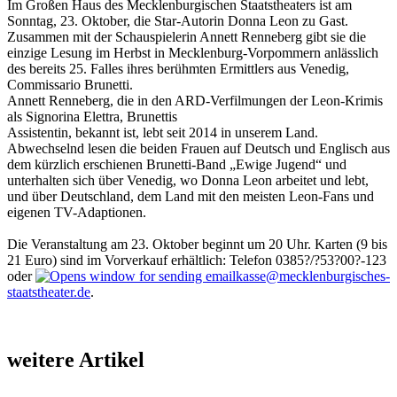
Im Großen Haus des Mecklenburgischen Staatstheaters ist am
Sonntag, 23. Oktober, die Star-Autorin Donna Leon zu Gast.
Zusammen mit der Schauspielerin Annett Renneberg gibt sie die
einzige Lesung im Herbst in Mecklenburg-Vorpommern anlässlich
des bereits 25. Falles ihres berühmten Ermittlers aus Venedig,
Commissario Brunetti.
Annett Renneberg, die in den ARD-Verfilmungen der Leon-Krimis
als Signorina Elettra, Brunettis
Assistentin, bekannt ist, lebt seit 2014 in unserem Land.
Abwechselnd lesen die beiden Frauen auf Deutsch und Englisch aus
dem kürzlich erschienen Brunetti-Band „Ewige Jugend“ und
unterhalten sich über Venedig, wo Donna Leon arbeitet und lebt,
und über Deutschland, dem Land mit den meisten Leon-Fans und
eigenen TV-Adaptionen.
Die Veranstaltung am 23. Oktober beginnt um 20 Uhr. Karten (9 bis
21 Euro) sind im Vorverkauf erhältlich: Telefon 0385?/?53?00?-123
oder
kasse@mecklenburgisches-
staatstheater.de
.
weitere Artikel