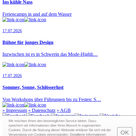
Ins kühle Nass
Feriencamps in und auf dem Wasser
17.07.2026
Bühne für junges Design
Inzwischen ist es in Schwerin das Mode-Highli…
17.07.2026
Sommer, Sonne, Schlösserlust
Von Workshops über Führungen bis zu Festen: S…
»
Impressum
»
Datenschutz
»
AGB
Wir möchten Ihnen den bestmöglichen Service bieten. Dazu
speichern wir Informationen über Ihren Besuch in sogenann­ten
Cookies. Durch die Nutzung dieser Webseite erklären Sie sich mit der
Redaktion · Graf-Schack-Alle 8 · 19053 Schwerin
OK
Verwendung von Cookies einverstanden. Detaillierte Informationen