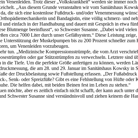
ein Venenleiden. Trotz dieser „Volkskrankheit“ werden sie immer noch 
eichelt. „Aus diesem Grunde veranstalten wir vom Saniätshaus Kowsky
n da, die sich eine kostenlose Fußdruck- und/oder Venenmessung wünsc
Orthopädiemechanikerin und Bandagistin, eine völlig schmerz- und neb
ll und einfach in der Handhabung und dauert mit Gespräch in etwa fünf
e Blutmenge beeinflusst“, so Schwester Susanne. „Dabei wird vielen er
ießen circa 7000 Liter durch unser Gefäßsystem.“ Diese Leistung zeige,
 die Unterstützung der Muskelpumpen bis zu 200 Prozent schneller zum 
oren, um Venenleiden vorzubeugen.
ehr tun. „Medizinische Kompressionsstrümpfe, die vom Arzt verschrieb
mbosestrümpfen oder gar Stützstrümpfen zu verwechseln. Letztere sind üb
n in die Tiefe. Um die perfekte Größe anfertigen zu können, werden Lä
druckmessung, die am 28. und 29. Januar im Sanitätshaus Kowsky in 
Maße der Druckbelastung sowie Fußstellung erfassen. „Der Fußabdruck s
ick-, Senk- oder Spreizfüße? Gibt es eine Fehlstellung von Hüfte oder
uhe. Die helfen dabei, mit beiden Beinen fest im Leben zu stehen.“
n möchte, aber es zeitlich einfach nicht schafft, der kann auch unte
p und Schwester Susanne sind verständnisvoll und ziehen keinem die 