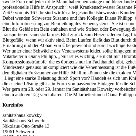
zweite Frau und jeder dritte Mann haben heutzutage und hierzulande 
professionelle Hilfe in Anspruch“, weiß Krankenschwester Susanne R
Zeit 9 von bis 16 Uhr sind wir für alle gesundheitsbewussten Kunde
Dabei wenden Schwester Susanne und ihre Kollegin Diana Phillipp, 
eine Infrarotmessung zur Beurteilung des Venensystems. Sie ist schne
Blut die Gefäße im Bein enthalten und wie Stehen oder Bewegung dies
transportieren sauerstoffarmes Blut zurück zum Herzen. Jeden Tag fl
Blutgefäße, wenn wir aktiv sind. Beim Laufen fließt das Blut durch
Ernährung und der Abbau von Übergewicht sind somit wichtige Fakt
Wer unter einer Schwäche des Venensystems leidet, sollte hingegen m
Mitarbeiterin Diana Phillipp. „Nur ist es wichtig, sie nicht mit Thro
Kompressionsstrümpfe, die es übrigens nur im Fachhandel gibt, gehe
Mindestens genauso unkompliziert wie die Venenmessung ist die Fuß
den digitalen Fußscanner zur Hilfe. Mit ihm können sie die exakten 
„Liegt eine starke Belastung durch Sport vor? Handelt es sich um Kn
die es eine Lösung gibt – in Form von passenden Einlagen für die Sch
Wer gern am 28. oder 29. Januar im Sanitätshaus Kowsky vorbeischaue
einem anderen Tag vereinbaren. Die Mitarbeiterinnen Diana Phillip
Kurzinfos
sanitätshaus kowsky
Sanitätshaus Schwerin
Nikolaus-Otto-Straße 13
19061 Schwerin