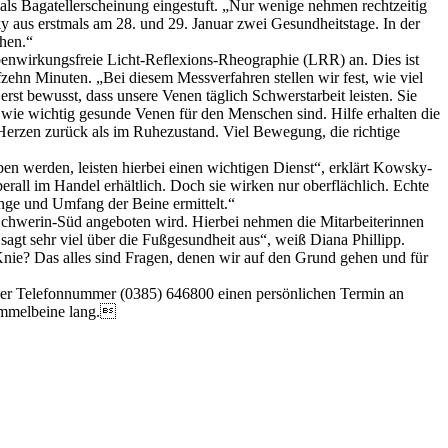
als Bagatellerscheinung eingestuft. „Nur wenige nehmen rechtzeitig
 aus erstmals am 28. und 29. Januar zwei Gesundheitstage. In der
hen.“
enwirkungsfreie Licht-Reflexions-Rheographie (LRR) an. Dies ist
zehn Minuten. „Bei diesem Messverfahren stellen wir fest, wie viel
st bewusst, dass unsere Venen täglich Schwerstarbeit leisten. Sie
 wie wichtig gesunde Venen für den Menschen sind. Hilfe erhalten die
Herzen zurück als im Ruhezustand. Viel Bewegung, die richtige
en werden, leisten hierbei einen wichtigen Dienst“, erklärt Kowsky-
erall im Handel erhältlich. Doch sie wirken nur oberflächlich. Echte
nge und Umfang der Beine ermittelt.“
Schwerin-Süd angeboten wird. Hierbei nehmen die Mitarbeiterinnen
agt sehr viel über die Fußgesundheit aus“, weiß Diana Phillipp.
 Knie? Das alles sind Fragen, denen wir auf den Grund gehen und für
r der Telefonnummer (0385) 646800 einen persönlichen Termin an
Hammelbeine lang.