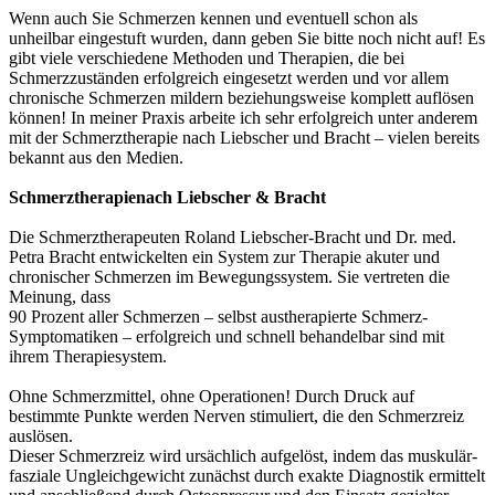
Wenn auch Sie Schmerzen kennen und eventuell schon als
unheilbar eingestuft wurden, dann geben Sie bitte noch nicht auf! Es
gibt viele verschiedene Methoden und Therapien, die bei
Schmerzzuständen erfolgreich eingesetzt werden und vor allem
chronische Schmerzen mildern beziehungsweise komplett auflösen
können! In meiner Praxis arbeite ich sehr erfolgreich unter anderem
mit der Schmerztherapie nach Liebscher und Bracht – vielen bereits
bekannt aus den Medien.
Schmerztherapienach Liebscher & Bracht
Die Schmerztherapeuten Roland Liebscher-Bracht und Dr. med.
Petra Bracht entwickelten ein System zur Therapie akuter und
chronischer Schmerzen im Bewegungssystem. Sie vertreten die
Meinung, dass
90 Prozent aller Schmerzen – selbst austherapierte Schmerz-
Symptomatiken – erfolgreich und schnell behandelbar sind mit
ihrem The­ra­pie­sys­tem.
Ohne Schmerzmittel, ohne Opera­tionen! Durch Druck auf
bestimmte Punkte werden Nerven stimuliert, die den Schmerzreiz
auslösen.
Dieser Schmerzreiz wird ursächlich aufgelöst, indem das muskulär-
fasziale Ungleichgewicht zunächst durch exakte Diagnostik ermittelt