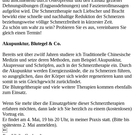
und anschließend durch Osteopressur und den Einsatz gezielter
Dehnungsübungen (Engpassdehnungen) und Faszienrollmassagen
aufgelöst wird. Die Schmerztherapie nach Liebscher und Bracht
bewirkt eine schnelle und nachhaltige Reduktion der Schmerzen
beziehungsweise völlige Schmerzfreiheit in kürzester Zeit.
Zu schön um wahr zu sein? Probieren Sie es aus, vereinbaren Sie
gleich einen Termin!
Akupunktur, Blutegel & Co.
Bereits seit über zwölf Jahren studiere ich Traditionelle Chinesische
Medizin und setze deren Methoden, zum Beispiel Akupunktur,
Akupressur und Schröpfen, auch in der Schmerztherapie ein. Durch
die Akupunktur werden Energiezustände, die zu Schmerzen führen,
so ausgeglichen, dass der Körper sich wieder regenerieren kann und
somit in sein Gleichgewicht zurückfindet.
Die Blutegeltherapie und viele weitere Therapien kommen ebenfalls
zum Einsatz.
Wenn Sie mehr über die Einsatzgebiete dieser Schmerztherapien
erfahren möchten, dann lade ich Sie herzlich zu einem (kos­ten­lo­sen)
Vortrag ein.
Er findet am 4. Mai, 19 bis 20 Uhr, in meiner Praxis statt. (Bitte bis
spätestens 2. Mai anmelden).
