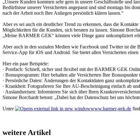
„Unsere Kunden kommen sehr gern in unsere Geschäftsstelle und lasse
Bedürfnisse unserer Versicherten angepasst und sind montags bis don
nach der Arbeit noch Ihre Anliegen persönlich klären lassen.“
Aber es sei auch ein deutlicher Trend zu erkennen, dass die Kontakte
Möglichkeiten für die Kunden, sich beraten zu lassen. Simone Borchar
„Meine BARMER GEK“ können viele Dinge ganz unkompliziert erledig
Aber auch in den sozialen Medien wie Facebook und Twitter ist die 
Service-App für iOS und Android. Sie bietet allen Versicherten ei
Hier ein paar Beispiele:
· Postfach: Schnell, sicher und flexibel mit der BARMER GEK Onli
· Bonusprogramm: Hier behalten alle Versicherten Ihre Bonuspunkte i
· Persönliche Daten: Änderungen der Kontaktdaten ganz unkomplizier
· Krankheit: Fotografieren Sie Ihre AU-Bescheinigung einfach ab und
· Auslandsreisen: Informieren Sie sich über Ihren Krankenversicheru
Simone Borchardt betont: „Dabei hat der Datenschutz bei uns höchste P
Unter
www.barmer-gek.de
find
weitere Artikel