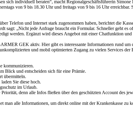
n sich individuell beraten“, macht Regionalgeschäftsführerin Simone 
nerstags von 9 bis 18.30 Uhr und freitags von 9 bis 16 Uhr erreichbar
 über Telefon und Internet stark zugenommen haben, berichtet die Kass
dt sagt: „Nicht jede Anfrage braucht ein Formular. Schneller geht es 
t werden. Ergänzt wird dieses Angebot mit einer Chatfunktion und 
BARMER GEK aktiv. Hier gibt es interessante Informationen rund um di
nen unkomplizierten und mobil optimierten Zugang zu vielen Services
ne kommunizieren.
m Blick und entscheiden sich für eine Prämie.
t übermitteln.
 laden Sie diese hoch.
ngsschutz im Urlaub.
riorität, denn alle Infos fließen über den geschützten Account des jew
et man alle Informationen, um direkt online mit der Krankenkasse zu