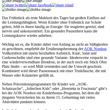
Das Frühstück als erste Mahlzeit des Tages hat großen Einfluss auf
die Leistungsfähigkeit. Wenn Kinder ohne Frühstück zur Schule
gehen, fehlt es ihnen häufig an Energie: Sie reagieren gereizt, sind
nervös und unkonzentriert. Ein gesundes Pausenbrot kann die
Leistungskurve wieder anheben.
Wichtig sei es, die Kinder dabei von Anfang an nicht an Süßigkeiten
zu gewöhnen, empfiehlt die Ernährungsberatung der
AOK Nordost
.
Vollkornbrot mit einem herzhaften Aufstrich, Käse, Salat und
Gurkenscheibe sind eine gesunde Variante. Idealerweise verpackt in
eine wiederverwendbare Brotdose, in der auch noch ein Stück Obst
Platz findet – so wird Müll vermieden und die Umwelt geschont.
Kombiniert wird dieser Pausensnack mit einer Trinkflasche, die mit
Wasser oder Kräutertee gefüllt ist.
Neben Präventionsprogrammen für Kinder wie „AOK-
Schatzsuche“, „Jolinchen Kids“ oder „Henrietta in Fructonia“ gibt‘s
bei der AOK Nordost ein Kinderbonus-Programm, bei dem die
jüngsten Versicherten bis zu ihrem 15. Geburtstag mit vielen
Aktivitäten punkten können.