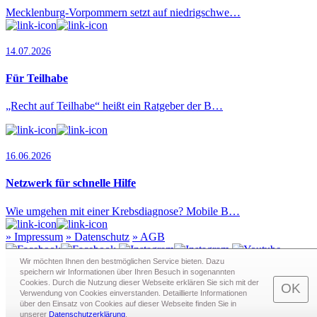
Mecklenburg-Vorpommern setzt auf niedrigschwe…
14.07.2026
Für Teilhabe
„Recht auf Teilhabe“ heißt ein Ratgeber der B…
16.06.2026
Netzwerk für schnelle Hilfe
Wie umgehen mit einer Krebsdiagnose? Mobile B…
»
Impressum
»
Datenschutz
»
AGB
Wir möchten Ihnen den bestmöglichen Service bieten. Dazu
speichern wir Informationen über Ihren Besuch in sogenann­ten
Cookies. Durch die Nutzung dieser Webseite erklären Sie sich mit der
Redaktion · Graf-Schack-Alle 8 · 19053 Schwerin
OK
Verwendung von Cookies einverstanden. Detaillierte Informationen
Telefon:
0385 - 63 83 281
· Fax: 0385 - 63 83 279 · Mail:
über den Einsatz von Cookies auf dieser Webseite finden Sie in
redaktion@schwerin.live
unserer
Datenschutzerklärung
.