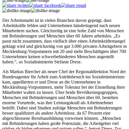
Der Arbeitsmarkt ist in vielen Branchen davon geprägt, dass
Arbeitskräfte fehlen und Unternehmen händeringend nach neuen
Mitarbeitern suchen. Gleichzeitig ist eine hohe Zahl von Menschen
mit Behinderungen und Menschen über 60 Jahren arbeitslos. „Es
passt nicht zusammen, dass vielfach über einen Arbeitskräftemangel
geklagt wird und gleichzeitig von gut 3.000 privaten Arbeitgebern in
Mecklenburg-Vorpommern mit 20 und mehr Beschäftigten über 700
Unternehmen keinen schwerbehinderten Menschen angestellt
haben.“, so Sozialministerin Stefanie Drese.
Als Markus Biercher als neuer Chef der Regionaldirektion Nord der
Bundesagentur für Arbeit zum Antrittsbesuch ins Sozialministerium
kam, appellierten er und Drese an die Unternehmen in
Mecklenburg-Vorpommern, mehr Toleranz bei der Einstellung ihrer
Mitarbeiter walten zu lassen. Über beide Bevölkerungsgruppen,
Menschen mit Behinderungen und Menschen über 60, bestehen
enorme Vorurteile, was ihre Leistungskraft als Arbeitsnehmer
betrifft. Dabei sind Studien zufolge Menschen mit Behinderungen
besser qualifiziert als andere Arbeitslose, da 67 Prozent eine
abgeschlossene Berufsausbildung vorweisen können. „Menschen
mit Behinderungen haben große Potenziale, die Arbeitgeber viel
stärker als bisher erkennen und nutzen sollen.“, betont Drese. Zur