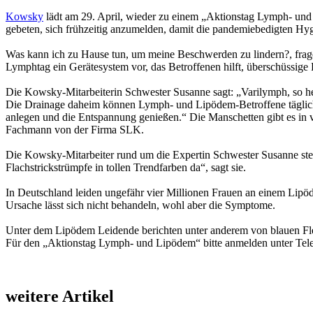
Kowsky
lädt am 29. April, wieder zu einem „Aktionstag Lymph- und L
gebeten, sich frühzeitig anzumelden, damit die pandemiebedigten Hy
Was kann ich zu Hause tun, um meine Beschwerden zu lindern?, frage
Lymphtag ein Gerätesystem vor, das Betroffenen hilft, überschüssige
Die Kowsky-Mitarbeiterin Schwester Susanne sagt: „Varilymph, so hei
Die Drainage daheim können Lymph- und Lipödem-Betroffene täglich
anlegen und die Entspannung genießen.“ Die Manschetten gibt es in 
Fachmann von der Firma SLK.
Die Kowsky-Mitarbeiter rund um die Expertin Schwester Susanne ste
Flachstrickstrümpfe in tollen Trendfarben da“, sagt sie.
In Deutschland leiden ungefähr vier Millionen Frauen an einem Lipöd
Ursache lässt sich nicht behandeln, wohl aber die Symptome.
Unter dem Lipödem Leidende berichten unter anderem von blauen Fle
Für den „Aktionstag Lymph- und Lipödem“ bitte anmelden unter Tel
weitere Artikel