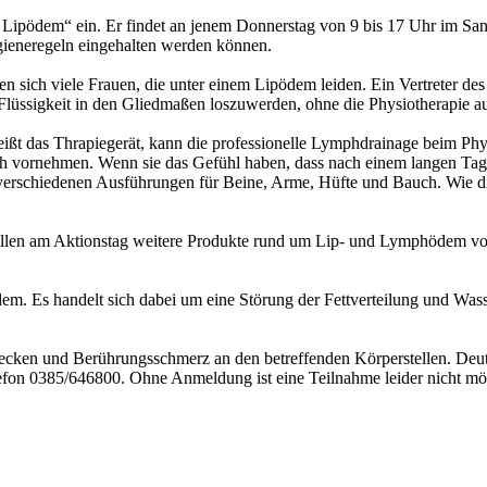
ipödem“ ein. Er findet an jenem Donnerstag von 9 bis 17 Uhr im Sanitä
gieneregeln eingehalten werden können.
n sich viele Frauen, die unter einem Lipödem leiden. Ein Vertreter d
 Flüssigkeit in den Glied­maßen loszuwerden, ohne die Physiotherapie a
ßt das Thrapiegerät, kann die professionelle Lymphdrainage beim Physi
 vornehmen. Wenn sie das Gefühl haben, dass nach einem langen Tag 
verschiedenen Ausführungen für Beine, Arme, Hüfte und Bauch. Wie die
llen am Aktionstag weitere Produkte rund um Lip- und Lymph­ödem vor
em. Es handelt sich dabei um eine Störung der Fettverteilung und Wass
cken und Berührungsschmerz an den betreffenden Körperstellen. Deutl
efon 0385/646800. Ohne Anmeldung ist eine Teilnahme leider nicht m