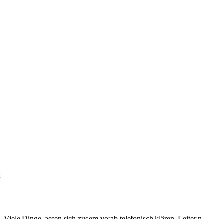
t
 Viele Dinge lassen sich zudem vorab telefonisch klären. Leiterin