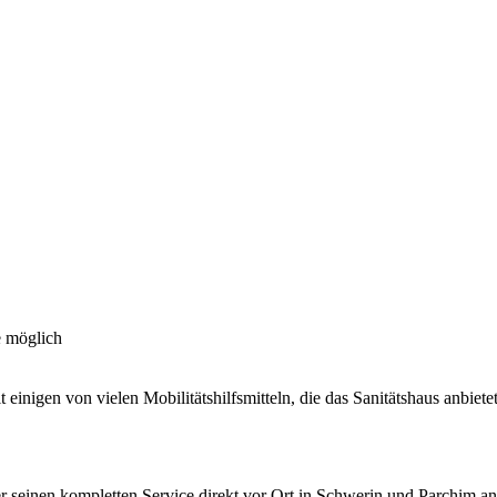
e möglich
inigen von vielen Mobilitätshilfsmitteln, die das Sanitätshaus anbiete
r seinen kompletten Service direkt vor Ort in Schwerin und Parchim an.