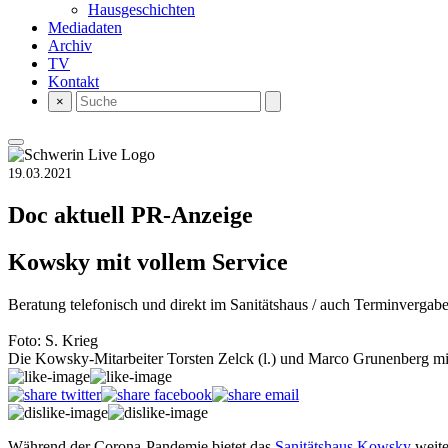
Hausgeschichten
Mediadaten
Archiv
TV
Kontakt
×
19.03.2021
Doc aktuell
PR-Anzeige
Kowsky mit vollem Service
Beratung telefonisch und direkt im Sanitätshaus / auch Terminvergab
Foto: S. Krieg
Die Kowsky-Mitarbeiter Torsten Zelck (l.) und Marco Grunenberg mit e
Während der Corona-Pandemie bietet das
Sanitätshaus Kowsky
weite