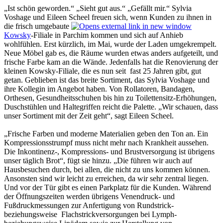
„Ist schön geworden.“ „Sieht gut aus.“ „Gefällt mir.“ Sylvia
Voshage und Eileen Scheel freuen sich, wenn Kunden zu ihnen in
die frisch umgebaute
Kowsky
-Filiale in Parchim kommen und sich auf Anhieb
wohlfühlen. Erst kürzlich, im Mai, wurde der Laden umgekrempelt.
Neue Möbel gab es, die Räume wurden etwas anders aufgeteilt, und
frische Farbe kam an die Wände. Jedenfalls hat die Renovierung der
kleinen Kowsky-Filiale, die es nun seit fast 25 Jahren gibt, gut
getan. Geblieben ist das breite Sortiment, das Sylvia Voshage und
ihre Kollegin im Angebot haben. Von Rollatoren, Bandagen,
Orthesen, Gesundheitsschuhen bis hin zu Toilettensitz-Erhöhungen,
Duschstühlen und Haltegriffen reicht die Palette. „Wir schauen, dass
unser Sortiment mit der Zeit geht“, sagt Eileen Scheel.
„Frische Farben und moderne Materialien geben den Ton an. Ein
Kompressionsstrumpf muss nicht mehr nach Krankheit aussehen.
Die Inkontinenz-, Kompressions- und Brustversorgung ist übrigens
unser täglich Brot“, fügt sie hinzu. „Die führen wir auch auf
Hausbesuchen durch, bei allen, die nicht zu uns kommen können.
Ansonsten sind wir leicht zu erreichen, da wir sehr zentral liegen.
Und vor der Tür gibt es einen Parkplatz für die Kunden. Während
der Öffnungszeiten werden übrigens Venendruck- und
Fußdruckmessungen zur Anfertigung von Rundstrick-
beziehungsweise Flachstrickversorgungen bei Lymph-