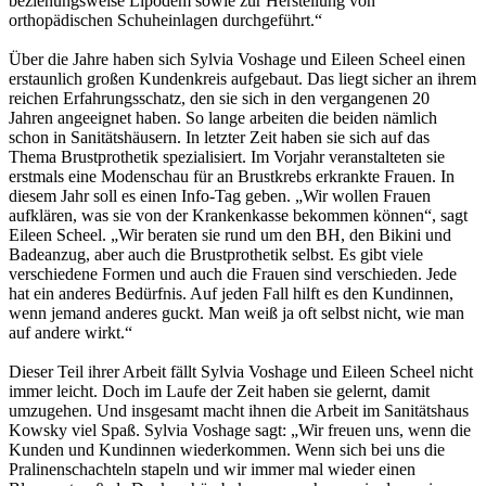
beziehungsweise Lipödem sowie zur Herstellung von
orthopädischen Schuheinlagen durchgeführt.“
Über die Jahre haben sich Sylvia Voshage und Eileen Scheel einen
erstaunlich großen Kundenkreis aufgebaut. Das liegt sicher an ihrem
reichen Erfahrungsschatz, den sie sich in den vergangenen 20
Jahren angeeignet haben. So lange arbeiten die beiden nämlich
schon in Sanitätshäusern. In letzter Zeit haben sie sich auf das
Thema Brustprothetik spezialisiert. Im Vorjahr veranstalteten sie
erstmals eine Modenschau für an Brustkrebs erkrankte Frauen. In
diesem Jahr soll es einen Info-Tag geben. „Wir wollen Frauen
aufklären, was sie von der Krankenkasse bekommen können“, sagt
Eileen Scheel. „Wir beraten sie rund um den BH, den Bikini und
Badeanzug, aber auch die Brustprothetik selbst. Es gibt viele
verschiedene Formen und auch die Frauen sind verschieden. Jede
hat ein anderes Bedürfnis. Auf jeden Fall hilft es den Kundinnen,
wenn jemand anderes guckt. Man weiß ja oft selbst nicht, wie man
auf andere wirkt.“
Dieser Teil ihrer Arbeit fällt Sylvia Voshage und Eileen Scheel nicht
immer leicht. Doch im Laufe der Zeit haben sie gelernt, damit
umzugehen. Und insgesamt macht ihnen die Arbeit im Sanitätshaus
Kowsky viel Spaß. Sylvia Voshage sagt: „Wir freuen uns, wenn die
Kunden und Kundinnen wiederkommen. Wenn sich bei uns die
Pralinenschachteln stapeln und wir immer mal wieder einen