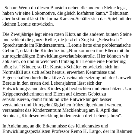
„Schau: Wenn du diesen Baustein neben die anderen Steine legst,
haben wir eine Lokomotive, die gleich losfahren kann.“ Behutsam
aber bestimmt lässt Dr. Jurina Karsten-Schäfer sich das Spiel mit der
kleinen Leonie entwickeln.
Die Zweijährige legt einen roten Klotz an die anderen bunten Steine
und schiebt die ganze Reihe, die jetzt ein Zug ist: „Schschsch.“
Sprechstunde im Kinderzentrum. „Leonie hatte eine problematische
Geburt“, erklärt die Kinderärztin. „Nun kommen ihre Eltern mit ihr
zur regelmäßigen Entwicklungsverlaufskontrolle. Hier können wir
abklären, ob und in welchem Umfang für Leonie eine Förderung
nötig ist.“ Kinder, so Dr. Karsten-Schäfer, entwickeln sich im
Normalfall aus sich selbst heraus, erwerben Kenntnisse und
Eigenschaften durch die aktive Auseinandersetzung mit der Umwelt.
Bereits in den ersten drei Lebensjahren lässt sich der
Entwicklungsstand des Kindes gut beobachten und einschätzen. Um
Krippenerzieherinnen und Eltern auf diesem Gebiet zu
sensibilisieren, damit frühkindliche Entwicklungen besser
verstanden und Unregelmäßigkeiten frühzeitig erkannt werden,
veranstaltet das Kinderzentrum Mecklenburg am 9. April das
Seminar „Kindesentwicklung in den ersten drei Lebensjahren“.
In Anlehnung an die Erkenntnisse des Kinderarztes und
Entwicklungsspezialisten Professor Remo H. Largo, der im Rahmen