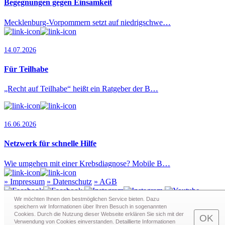
Begegnungen gegen Einsamkeit
Mecklenburg-Vorpommern setzt auf niedrigschwe…
14.07.2026
Für Teilhabe
„Recht auf Teilhabe“ heißt ein Ratgeber der B…
16.06.2026
Netzwerk für schnelle Hilfe
Wie umgehen mit einer Krebsdiagnose? Mobile B…
»
Impressum
»
Datenschutz
»
AGB
Wir möchten Ihnen den bestmöglichen Service bieten. Dazu
speichern wir Informationen über Ihren Besuch in sogenann­ten
Cookies. Durch die Nutzung dieser Webseite erklären Sie sich mit der
Redaktion · Graf-Schack-Alle 8 · 19053 Schwerin
OK
Verwendung von Cookies einverstanden. Detaillierte Informationen