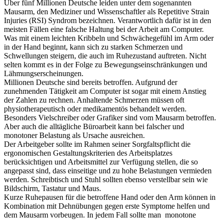
Über fünf Millionen Deutsche leiden unter dem sogenannten
Mausarm, den Mediziner und Wissenschaftler als Repetitive Strain
Injuries (RSI) Syndrom bezeichnen. Verantwortlich dafür ist in den
meisten Fällen eine falsche Haltung bei der Arbeit am Computer.
Was mit einem leichten Kribbeln und Schwächegefühl im Arm oder
in der Hand beginnt, kann sich zu starken Schmerzen und
Schwellungen steigern, die auch im Ruhezustand auftreten. Nicht
selten kommt es in der Folge zu Bewegungseinschränkungen und
Lähmungserscheinungen.
Millionen Deutsche sind bereits betroffen. Aufgrund der
zunehmenden Tätigkeit am Computer ist sogar mit einem Anstieg
der Zahlen zu rechnen. Anhaltende Schmerzen müssen oft
physiotherapeutisch oder medikamentös behandelt werden.
Besonders Vielschreiber oder Grafiker sind vom Mausarm betroffen.
Aber auch die alltägliche Büroarbeit kann bei falscher und
monotoner Belastung als Ursache ausreichen.
Der Arbeitgeber sollte im Rahmen seiner Sorgfaltspflicht die
ergonomischen Gestaltungskriterien des Arbeitsplatzes
berücksichtigen und Arbeitsmittel zur Verfügung stellen, die so
angepasst sind, dass einseitige und zu hohe Belastungen vermieden
werden. Schreibtisch und Stuhl sollten ebenso verstellbar sein wie
Bildschirm, Tastatur und Maus.
Kurze Ruhepausen für die betroffene Hand oder den Arm können in
Kombination mit Dehnübungen gegen erste Symptome helfen und
dem Mausarm vorbeugen. In jedem Fall sollte man monotone