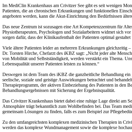
Im MediClin Krankenhaus am Crivitzer See gibt es seit wenigen Mona
Patienten, die an chronischen Erkrankungen und funktionellen Ein
angeboten werden, kann die Akut-Einrichtung den Bedürfnissen älte
Das neue Zentrum ist sozusagen eine Art Kompetenzzentrum für Alter
Physiotherapeuten, Psychologen und Sozialarbeitern widmet sich vor 
sorgen dafür, dass der Klinikaufenthalt der Patienten optimal gestal
Viele ältere Patienten leider an mehreren Erkrankungen gleichzeitig – 
Dr. Torsten Hirche, Chefarzt des iKBZ sagt: „Nicht jeder alte Mensc
von Mobilität und Selbstständigkeit, werden verstärkt ein Thema. Un
Lebensqualität unserer Patienten leisten zu können.“
Deswegen ist dem Team des iKBZ die ganzheitliche Behandlung ein gr
seelische, soziale und geistige Auswirkungen betrachtet und behandel
Therapieprogramm, der aktiven Einbeziehung des Patienten in den B
Behandlungsergebnissen mit Sicherung der Ergebnisqualität.
Das Crivitzer Krankenhaus bietet dabei eine ruhige Lage direkt am S
Atmosphäre trägt bekanntlich zum Wohlbefinden bei. Das Team medizi
gemeinsam Lösungen zu finden, falls es zum Beispiel zur Pflegebedür
Zu den umfangreichsten komplexen medizinischen Therapien in Crivit
werden das komplexe Wundmanagement sowie die komplexe hochaufw