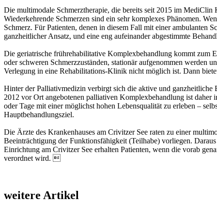
Die multimodale Schmerztherapie, die bereits seit 2015 im MediClin
Wiederkehrende Schmerzen sind ein sehr komplexes Phänomen. Wenn s
Schmerz. Für Patienten, denen in diesem Fall mit einer ambulanten Sc
ganzheitlicher Ansatz, und eine eng aufeinander abgestimmte Behandl
Die geriatrische frührehabilitative Komplexbehandlung kommt zum Ei
oder schweren Schmerzzuständen, stationär aufgenommen werden und a
Verlegung in eine Rehabilitations-Klinik nicht möglich ist. Dann biete
Hinter der Palliativmedizin verbirgt sich die aktive und ganzheitlich
2012 vor Ort angebotenen palliativen Komplexbehandlung ist daher in 
oder Tage mit einer möglichst hohen Lebensqualität zu erleben – se
Hauptbehandlungsziel.
Die Ärzte des Krankenhauses am Crivitzer See raten zu einer multim
Beeinträchtigung der Funktionsfähigkeit (Teilhabe) vorliegen. Daraus
Einrichtung am Crivitzer See erhalten Pa­tienten, wenn die vorab g
verordnet wird. 
weitere Artikel