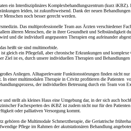
ten ein Interdisziplinäres Komplexbehandlungszentrum (kurz iKBZ). Di
schränkungen leiden, ist zukunftsweisend. Dank der neuen Behandlun
rer Menschen noch besser gerecht werden.
smedizin. Das multiprofessionelle Team aus Ärzten verschiedener Fach
allem älteren Menschen, die in ihrer Gesundheit und Selbständigkeit d
tet wird und die individuell angepassten Therapien eng aufeinander ab
das heißt sie sind multimorbide.
h ist gleich ein Pflegefall, aber chronische Erkrankungen und komplex
ser Ziel ist es, durch unsere individuellen Therapien und Behandlunge
oßes Anliegen. Alltagsrelevante Funktionsstörungen finden nicht nur 
t. In einer multimodalen Therapie in Crivitz profitieren die Patienten
ehandlungsprozess, der individuellen Betreuung durch ein Team von E
ee und stellt als kleines Haus eine Umgebung dar, in der sich auch hoc
nischer Fachexperten des iKBZ ist zudem nicht nur für den Patienten 
ftigkeit oder palliativen Versorgung kommt.
z gehören die Multimodale Schmerztherapie, die Geriatrische frühreha
endige Pflege im Rahmen der akutstationären Behandlung angebote