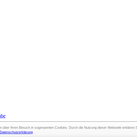
n über Ihren Besuch in sogenann­ten Cookies. Durch die Nutzung dieser Webseite erklären Si
schwerin.live
Datenschutzerklärung
.