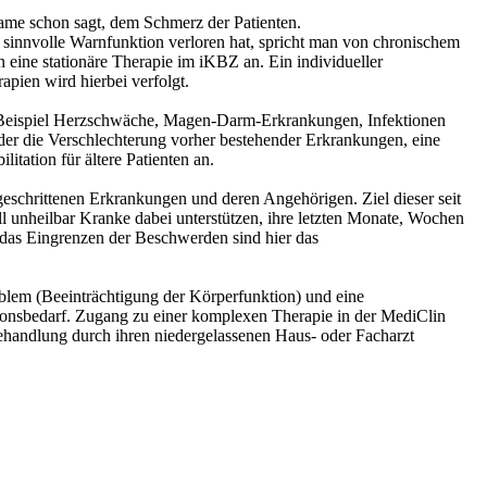
ame schon sagt, dem Schmerz der Patienten.
innvolle Warnfunktion verloren hat, spricht man von chronischem
 eine stationäre Therapie im iKBZ an. Ein individueller
pien wird hierbei verfolgt.
um Beispiel Herzschwäche, Magen-Darm-Erkrankungen, Infektionen
der die Verschlechterung vorher bestehender Erkrankungen, eine
itation für ältere Patienten an.
tgeschrittenen Erkrankungen und deren Angehörigen. Ziel dieser seit
ll unheilbar Kranke dabei unterstützen, ihre letzten Monate, Wochen
 das Eingrenzen der Beschwerden sind hier das
blem (Beeinträchtigung der Körperfunktion) und eine
tationsbedarf. Zugang zu einer komplexen Therapie in der MediClin
ehandlung durch ihren niedergelassenen Haus- oder Facharzt