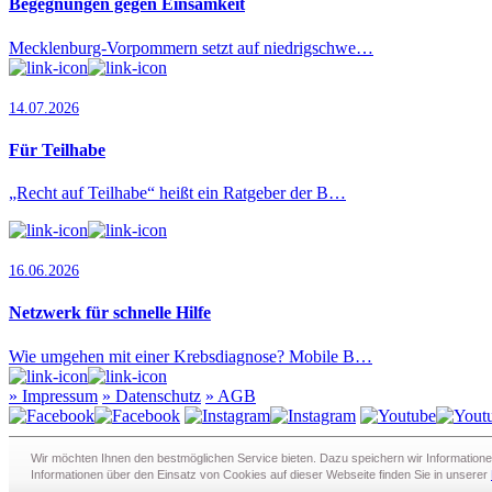
Begegnungen gegen Einsamkeit
Mecklenburg-Vorpommern setzt auf niedrigschwe…
14.07.2026
Für Teilhabe
„Recht auf Teilhabe“ heißt ein Ratgeber der B…
16.06.2026
Netzwerk für schnelle Hilfe
Wie umgehen mit einer Krebsdiagnose? Mobile B…
»
Impressum
»
Datenschutz
»
AGB
Redaktion · Graf-Schack-Alle 8 · 19053 Schwerin
Wir möchten Ihnen den bestmöglichen Service bieten. Dazu speichern wir Informatione
Telefon:
0385 - 63 83 281
· Fax: 0385 - 63 83 279 · Mail:
redaktion@
Informationen über den Einsatz von Cookies auf dieser Webseite finden Sie in unserer