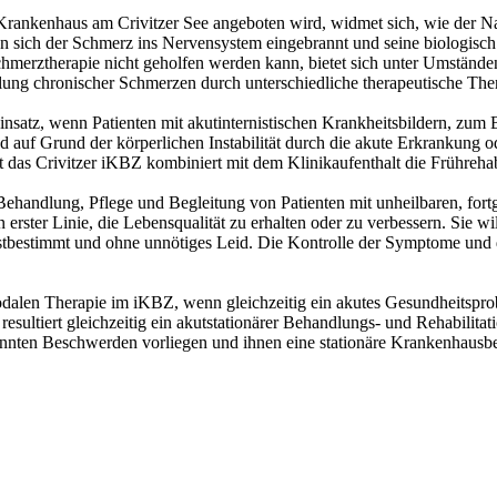
 Krankenhaus am Crivitzer See angeboten wird, widmet sich, wie der N
ich der Schmerz ins Nervensystem eingebrannt und seine biologisch s
hmerztherapie nicht geholfen werden kann, bietet sich unter Umständen
ung chronischer Schmerzen durch unterschiedliche therapeutische Thera
nsatz, wenn Patienten mit akut­internistischen Krankheitsbildern, z
uf Grund der körperlichen Instabilität durch die akute Erkrankung o
t das Crivitzer iKBZ kombiniert mit dem Klinikaufenthalt die Frührehabil
e Behandlung, Pflege und Begleitung von Patienten mit unheilbaren, for
erster Linie, die Lebensqualität zu erhalten oder zu verbessern. Sie wi
lbstbestimmt und ohne unnötiges Leid. Die Kontrolle der Symptome und
odalen Therapie im iKBZ, wenn gleichzeitig ein akutes Gesundheitspro
 resultiert gleichzeitig ein akutstationärer Behandlungs- und Rehabili
enannten Beschwerden vorliegen und ihnen eine stationäre Krankenhausb