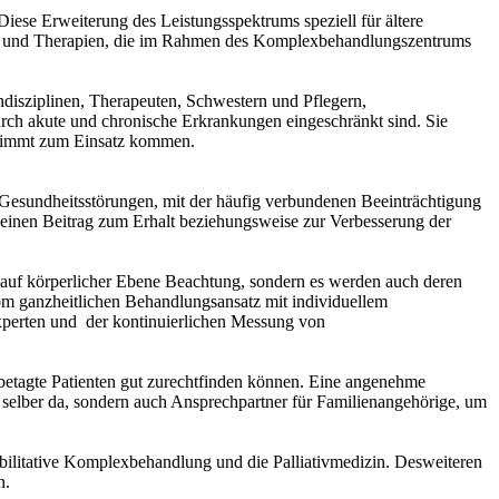
ese Erweiterung des Leistungsspektrums speziell für ältere
gen und Therapien, die im Rahmen des Komplexbehandlungszentrums
disziplinen, Therapeuten, Schwestern und Pflegern,
urch akute und chronische Erkrankungen eingeschränkt sind. Sie
gestimmt zum Einsatz kommen.
e Gesundheitsstörungen, mit der häufig verbundenen Beeinträchtigung
n einen Beitrag zum Erhalt beziehungsweise zur Verbesserung der
auf körperlicher Ebene Be­achtung, sondern es werden auch deren
 vom ganzheitlichen Behandlungsansatz mit individuellem
xperten und der kontinuierlichen Messung von
hbetagte Patienten gut zurechtfinden können. Eine angenehme
selber da, sondern auch Ansprechpartner für Familienangehörige, um
bilitative Komplexbehandlung und die Palliativmedizin. Desweiteren
n.