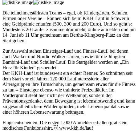
Die teilnehmerstärksten Teams – egal, ob Kindergärten, Schulen,
Firmen oder Vereine – können sich beim KKH-Lauf in Schwerin
eine Geldprämie erlaufen (500, 300 und 200 Euro). Und so geht‘s:
Min­des­tens 20 Läufer zusammentrommeln, online anmelden und am
14. Juni ab 11 Uhr gemeinsam am Bertha-Klingberg-Platz an den
Start gehen.
Zur Auswahl stehen Einsteiger-Lauf und Fitness-Lauf, bei denen
auch Walker und Nordic Walker starten, sowie für die Jüngsten
Bambini-Lauf und Schüler-Lauf. Die Startgelder werden an „Ein
Herz für Kinder“ gespendet.
Der KKH-Lauf ist bundesweit ein echter Renner. So schnürten seit
dem Start vor elf Jahren 120.000 Laufinteressierte aller
Altersgruppen ihre Turnschuhe, um gemeinsam etwas für die Fitness
zu tun – Einsteiger ebenso wie trainierte Freizeitläufer. Im
Vordergrund steht hier nicht der Wettkampf, sondern der
Präventionsgedanke, denn Bewegung ist lebensnotwendig und kann
zu gesundheitlichem Wohlempfinden, mehr Lebensqualität sowie
einer höheren Lebenserwartung beitragen.
Flugs entscheiden: Die ersten 1.000 Anmelder erhalten gratis ein
modisches Funktionsshirt. www.kkh.de/lauf