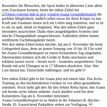
Besonders für Menschen, die Sport bisher in allererster Linie allein
vom Zuschauen kennen, bietet der milon-Zirkel bei
Asana Gesundheitssport
die
perfekte Möglichkeit, endlich selbst etwas für ihren Körper zu tun.
Kraft und Ausdauer lassen sich ein Leben lang trainieren, und so ist
es nie zu spät, damit zu beginnen. Was den milon-Zirkel ganz
besonders auszeichnet: Dank eines ausgeklügelten Systems sind
falsche Übungsabläufe ausgeschlossen. Außerdem stehen immer
zertifizierte Fachübungsleiter bereit.
Wer den milon-Zirkel testen möchte, hat am 6. November die beste
Gelegenheit dazu, denn an jenem Sonntag von 10 bis 18 Uhr wird
bei Asana Gesundheitssport zu einem Kennenlern-Tag eingeladen.
Interessenten können sich die Geräte in Ruhe anschauen und
erklären lassen sowie – besser noch – kos­tenlos ausprobieren. Eine
Runde mit acht Übungen ist in 17 Minuten absolviert. Also: Wer
Lust darauf hat, Turnschuhe mitbringen, und los geht‘s!
Den milon-Zirkel gibt es bei Asana jetzt seit einem Jahr. Das Kreis-
Training an den hochmodernen Geräten ist vor allem ge­sund­heits­
orien­tiert. Noch mehr gilt dies für den Sektor Reha-Sport, den Asana
seit bereits sechs Jahren anbietet. Auch dar­über wird bei dem
Kennenlern-Tag am 6. November informiert.
Asana Gesundheitssport ist zu finden in der Johannes-R.-Becher-
Straße 20. Ausreichend Parkplätze stehen zur Verfügung. 