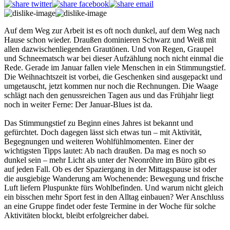
Auf dem Weg zur Arbeit ist es oft noch dunkel, auf dem Weg nach
Hause schon wieder. Draußen dominieren Schwarz und Weiß mit
allen dazwischenliegenden Grautönen. Und von Regen, Graupel
und Schneematsch war bei dieser Aufzählung noch nicht einmal die
Rede. Gerade im Januar fallen viele Menschen in ein Stimmungstief.
Die Weihnachtszeit ist vorbei, die Geschenken sind ausgepackt und
umgetauscht, jetzt kommen nur noch die Rechnungen. Die Waage
schlägt nach den genussreichen Tagen aus und das Frühjahr liegt
noch in weiter Ferne: Der Januar-Blues ist da.
Das Stimmungstief zu Beginn eines Jahres ist bekannt und
gefürchtet. Doch dagegen lässt sich etwas tun – mit Aktivität,
Begegnungen und weiteren Wohlfühlmomenten. Einer der
wichtigsten Tipps lautet: Ab nach draußen. Da mag es noch so
dunkel sein – mehr Licht als unter der Neonröhre im Büro gibt es
auf jeden Fall. Ob es der Spaziergang in der Mittagspause ist oder
die ausgiebige Wanderung am Wochenende: Bewegung und frische
Luft liefern Pluspunkte fürs Wohlbefinden. Und warum nicht gleich
ein bisschen mehr Sport fest in den Alltag einbauen? Wer Anschluss
an eine Gruppe findet oder feste Termine in der Woche für solche
Aktivitäten blockt, bleibt erfolgreicher dabei.