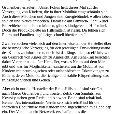
Grunenberg erläutert: „Unser Fokus liegt dieses Mal auf der
Versorgung von Kindern, die in ihrer Mobilität eingeschränkt sind.
Auch diese Mädchen und Jungen sind Energiebündel, wollen toben,
spielen und Neues entdecken. Damit sie am Familien-, Schul- und
Freizeitleben teilnehmen können, gibt es kindgerechte Hilfsmittel.
Doch die Produktpalette an Hilfsmitteln ist riesig. Da fühlen sich
Eltern und Familienangehörige schnell überfordert.“
Zwar versuchen viele, sich auf den Internetseiten der Hersteller über
die bestmögliche Versorgung für den jeweiligen Entwicklungsstand
des Kindes zu informieren, doch ist das längst nicht so effektiv wie
ein Gespräch von Angesicht zu Angesicht. Am Reha-Tag berichten
daher Vertreter namhafter Hersteller, was es Neues auf dem Markt
gibt und was für Möglichkeiten existieren, um die Mobilität von
Kindern mit neurologischen oder orthopädischen Erkrankungen zu
fördern, deren Motorik, die richtige und stabile Körperhaltung, das
frühzeitige Stehen und Gehen …
Aber nicht nur die Hersteller der Reha-Hilfsmittel sind vor Ort –
auch Marco Grunenberg und Torsten Zelck vom Sanitätshaus
Kowsky stehen gern Rede und Antwort. Beide sind rehaKind-
Berater. Als internationaler Verein setzt sich rehaKind für die
speziellen Bedürfnisse von Kindern und Jugendlichen mit Handicap
ein. Der Verein hat ein Netzwerk erschaffen, das die