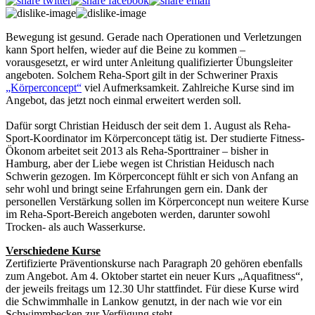
Bewegung ist gesund. Gerade nach Operationen und Verletzungen
kann Sport helfen, wieder auf die Beine zu kommen –
vorausgesetzt, er wird unter Anleitung qualifizierter Übungsleiter
angeboten. Solchem Reha-Sport gilt in der Schweriner Praxis
„Körperconcept“
viel Aufmerksamkeit. Zahlreiche Kurse sind im
Angebot, das jetzt noch einmal erweitert werden soll.
Dafür sorgt Christian Heidusch der seit dem 1. August als Reha-
Sport-Koordinator im Körperconcept tätig ist. Der studierte Fitness-
Ökonom arbeitet seit 2013 als Reha-Sporttrainer – bisher in
Hamburg, aber der Liebe wegen ist Christian Heidusch nach
Schwerin gezogen. Im Körperconcept fühlt er sich von Anfang an
sehr wohl und bringt seine Erfahrungen gern ein. Dank der
personellen Verstärkung sollen im Körperconcept nun weitere Kurse
im Reha-Sport-Bereich angeboten werden, darunter sowohl
Trocken- als auch Wasserkurse.
Verschiedene Kurse
Zertifizierte Präventionskurse nach Paragraph 20 gehören ebenfalls
zum Angebot. Am 4. Oktober startet ein neuer Kurs „Aquafitness“,
der jeweils freitags um 12.30 Uhr stattfindet. Für diese Kurse wird
die Schwimmhalle in Lankow genutzt, in der nach wie vor ein
Schwimmbecken zur Verfügung steht.