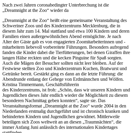
Nach zwei Jahren coronabedingter Unterbrechung ist die
„Dreamnight at the Zoo“ wieder da
„Dreamnight at the Zoo“ heißt eine gemeinsame Veranstaltung des
Schweriner Zoos und des Kinderzentrums Mecklenburg, die in
diesem Jahr zum 14. Mal stattfand und etwa 100 Kindern und deren
Familien einen außergewöhnlichen Abend ermöglichte. Je nach
Alter der Gäste gab es von engagierten Zoomitarbeiterinnen und -
mitarbeitern liebevoll vorbereitete Führungen. Besonders aufregend
fanden die Kinder dabei die Tierfütterungen, bei denen Giraffen ihre
langen Hälse reckten und die kecken Pinguine für Spaß sorgten.
Auch die Mägen der Besucher sollten nicht leer bleiben. Auf der
Festwiese stellten Zoo und Kinderzentrum Kuchen, Bratwurst und
Getränke bereit. Gestärkt ging es dann an die letzte Führung: die
Abendrunde entlang der Gehege von Erdmännchen und Wölfen.
Kristina Timmermann, Geschäftsführerin
des Kinderzentrums, ist froh: „Schön, dass wir unseren Kindern und
Jugendlichen dieses Jahr endlich wieder die Möglichkeit zu diesem
besonderen Nachmittag geben konnten“, sagte sie. Das
Veranstaltungsformat „Dreamnight at the Zoo“ wurde 2004 in den
Niederlanden erstmalig durchgeführt und ist chronisch kranken und
behinderten Kindern und Jugendlichen gewidmet. Mittlerweile
beteiligen sich Zoos weltweit an an diesen „Traumnächten“, die
immer Anfang Juni anlässlich des internationalen Kindertages
stattfinden.