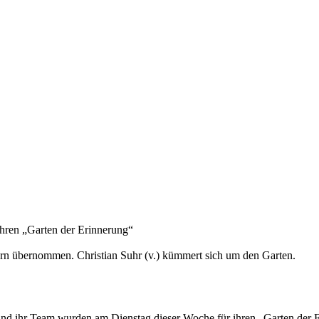
hren „Garten der Erinnerung“
rn übernommen. Christian Suhr (v.) kümmert sich um den Garten.
d ihr Team wurden am Dienstag dieser Woche für ihren „Garten der E