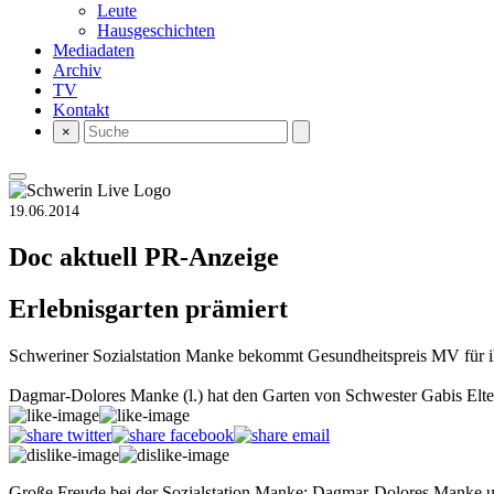
Leute
Hausgeschichten
Mediadaten
Archiv
TV
Kontakt
×
19.06.2014
Doc aktuell
PR-Anzeige
Erlebnisgarten prämiert
Schweriner Sozialstation Manke bekommt Gesundheitspreis MV für i
Dagmar-Dolores Manke (l.) hat den Garten von Schwester Gabis Elte
Große Freude bei der Sozialstation Manke: Dagmar-Dolores Manke un