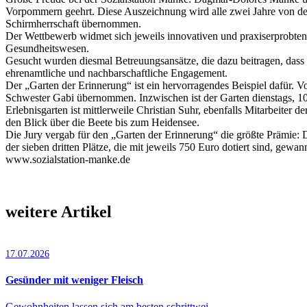
Vorpommern geehrt. Diese Auszeichnung wird alle zwei Jahre von de
Schirmherrschaft übernommen.
Der Wettbewerb widmet sich jeweils innovativen und praxiserprobten
Gesundheitswesen.
Gesucht wurden diesmal Betreuungsansätze, die dazu beitragen, dass
ehrenamtliche und nachbarschaftliche Engagement.
Der „Garten der Erinnerung“ ist ein hervorragendes Beispiel dafür.
Schwester Gabi übernommen. Inzwischen ist der Garten dienstags, 10 b
Erlebnisgarten ist mittlerweile Christian Suhr, ebenfalls Mitarbeiter
den Blick über die Beete bis zum Heidensee.
Die Jury vergab für den „Garten der Erinnerung“ die größte Prämie: D
der sieben dritten Plätze, die mit jeweils 750 Euro dotiert sind, ge
www.sozialstation-manke.de
weitere Artikel
17.07.2026
Gesünder mit weniger Fleisch
Gewohnheiten lassen sich am besten schrittwei…