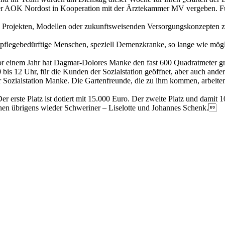
r AOK Nordost in Kooperation mit der Ärztekammer MV vergeben. Für 
 Projekten, Modellen oder zukunftsweisenden Versorgungskonzepten zu
 pflegebedürftige Menschen, speziell Demenzkranke, so lange wie mögl
 Vor einem Jahr hat Dagmar-Dolores Manke den fast 600 Quadratmeter g
is 12 Uhr, für die Kunden der Sozialstation geöffnet, aber auch ander
 der Sozialstation Manke. Die Gartenfreunde, die zu ihm kommen, arbeit
er erste Platz ist dotiert mit 15.000 Euro. Der zweite Platz und dami
wannen übrigens wieder Schweriner – Liselotte und Johannes Schenk.