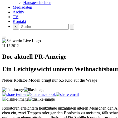
Hausgeschichten
Mediadaten
Archiv
TV
Kontakt
×
11.12.2012
Doc aktuell
PR-Anzeige
Ein Leichtgewicht unterm Weihnachtsba
Neues Rollator-Modell bringt nur 6,5 Kilo auf die Waage
Rollatoren erleichtern heutzutage unzähligen älteren Menschen den Al
eben ein, zwei Treppen oder gar den Bordstein zu meistern, fällt s
und das zu einem attraktiven Preis“, erklärt Sybille Koppelwiser vom