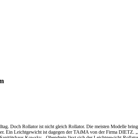
um
ltag. Doch Rollator ist nicht gleich Rollator. Die meisten Modelle br
chwer. Ein Leichtgewicht ist dagegen der TAiMA von der Firma DIETZ. 
 Sanitätshaus Kowsky. „Obendrein lässt sich der Leichtgewicht-Rollator