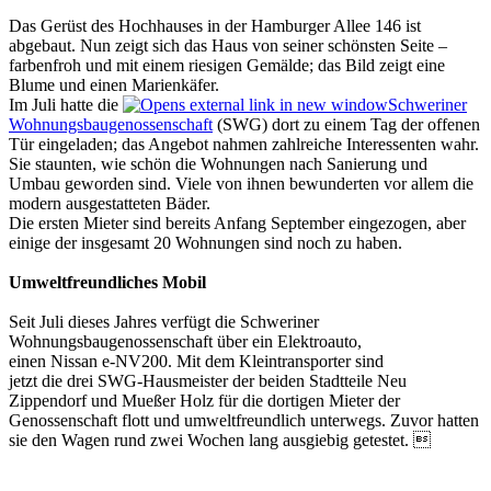
Das Gerüst des Hochhauses in der Hamburger Allee 146 ist
abgebaut. Nun zeigt sich das Haus von seiner schönsten Seite –
farbenfroh und mit einem riesigen Gemälde; das Bild zeigt eine
Blume und einen Marienkäfer.
Im Juli hatte die
Schweriner
Wohnungsbaugenossenschaft
(SWG) dort zu einem Tag der offenen
Tür eingeladen; das Angebot nahmen zahlreiche Interessenten wahr.
Sie staunten, wie schön die Wohnungen nach Sanierung und
Umbau geworden sind. Viele von ihnen bewunderten vor allem die
modern ausgestatteten Bäder.
Die ersten Mieter sind bereits Anfang September eingezogen, aber
einige der insgesamt 20 Wohnungen sind noch zu haben.
Umweltfreundliches Mobil
Seit Juli dieses Jahres verfügt die Schweriner
Wohnungsbaugenossenschaft über ein Elektro­auto,
einen Nissan e-NV200. Mit dem Kleintransporter sind
jetzt die drei SWG-Haus­meis­ter der beiden Stadtteile Neu
Zippendorf und Mueßer Holz für die dortigen Mieter der
Genossenschaft flott und umweltfreundlich unterwegs. Zuvor hatten
sie den Wagen rund zwei Wochen lang ausgiebig getes­tet. 