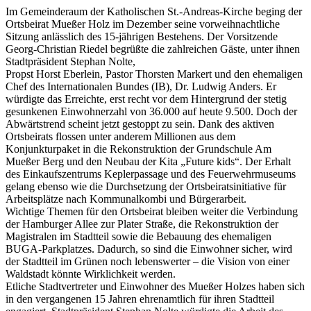
Im Gemeinderaum der Katholischen St.-Andreas-Kirche beging der
Ortsbeirat Mueßer Holz im Dezember seine vorweihnachtliche
Sitzung anlässlich des 15-jährigen Bestehens. Der Vorsitzende
Georg-Christian Riedel begrüßte die zahlreichen Gäste, unter ihnen
Stadtpräsident Stephan Nolte,
Propst Horst Eberlein, Pastor Thorsten Markert und den ehemaligen
Chef des Internationalen Bundes (IB), Dr. Ludwig Anders. Er
würdigte das Erreichte, erst recht vor dem Hintergrund der stetig
gesunkenen Einwohnerzahl von 36.000 auf heute 9.500. Doch der
Abwärtstrend scheint jetzt gestoppt zu sein. Dank des aktiven
Ortsbeirats flossen unter anderem Millionen aus dem
Konjunkturpaket in die Rekonstruktion der Grundschule Am
Mueßer Berg und den Neubau der Kita „Future kids“. Der Erhalt
des Einkaufszentrums Keplerpassage und des Feuerwehrmuseums
gelang ebenso wie die Durchsetzung der Ortsbeiratsinitiative für
Arbeitsplätze nach Kommunalkombi und Bürgerarbeit.
Wichtige Themen für den Ortsbeirat bleiben weiter die Verbindung
der Hamburger Allee zur Plater Straße, die Rekonstruktion der
Magistralen im Stadtteil sowie die Bebauung des ehemaligen
BUGA-Parkplatzes. Dadurch, so sind die Einwohner sicher, wird
der Stadtteil im Grünen noch lebenswerter – die Vision von einer
Waldstadt könnte Wirklichkeit werden.
Etliche Stadtvertreter und Einwohner des Mueßer Holzes haben sich
in den vergangenen 15 Jahren ehrenamtlich für ihren Stadtteil