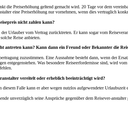
nkt die Preiserhöhung geltend gemacht wird. 20 Tage vor dem vereinba
talter eine Preiserhöhung nur vornehmen, wenn dies vertraglich konkr
isepreis nicht zahlen kann?
 der Urlauber vom Vertrag zurücktreten. Er kann sogar vom Reiseveran
 solche Reise anbieten.
nicht antreten kann? Kann dann ein Freund oder Bekannter die Re
agsübertragung zuzustimmen. Eine Ausnahme besteht dann, wenn der Ersa
en entgegenstehen. Was besondere Reiseerfordernisse sind, wird vom Ge
fehlen.
stalter vereitelt oder erheblich beeinträchtigt wird?
 In diesem Falle kann er aber wegen nutzlos aufgewendeter Urlaubszei
sende unverzüglich seine Ansprüche gegenüber dem Reisever-anstalter 