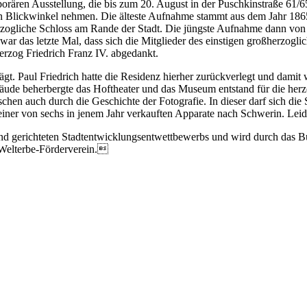
orären Ausstellung, die bis zum 20. August in der Puschkinstraße 61/6
uen Blickwinkel nehmen. Die älteste Aufnahme stammt aus dem Jahr 186
ogliche Schloss am Rande der Stadt. Die jüngste Aufnahme dann von
s war das letzte Mal, dass sich die Mitglieder des einstigen großherzog
erzog Friedrich Franz IV. abgedankt.
. Paul Friedrich hatte die Residenz hierher zurückverlegt und damit w
ude beherbergte das Hoftheater und das Museum entstand für die herz
hen auch durch die Geschichte der Fotografie. In dieser darf sich die
 einer von sechs in jenem Jahr verkauften Apparate nach Schwerin. Lei
tand gerichteten Stadtentwicklungsentwettbewerbs und wird durch das 
 Welterbe-Förderverein.