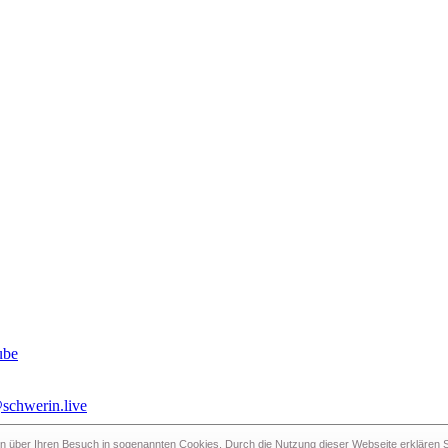
schwerin.live
n über Ihren Besuch in sogenann­ten Cookies. Durch die Nutzung dieser Webseite erklären Si