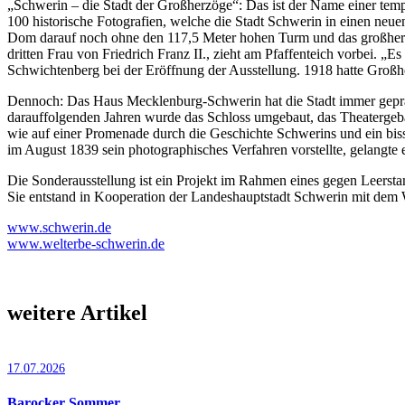
„Schwerin – die Stadt der Großherzöge“: Das ist der Name einer temp
100 historische Fotografien, welche die Stadt Schwerin in einen ne
Dom darauf noch ohne den 117,5 Meter hohen Turm und das großherz
dritten Frau von Friedrich Franz II., zieht am Pfaffenteich vorbei. „E
Schwichtenberg bei der Eröffnung der Ausstellung. 1918 hatte Großh
Dennoch: Das Haus Mecklenburg-Schwerin hat die Stadt immer geprägt
darauffolgenden Jahren wurde das Schloss umgebaut, das Theatergebä
wie auf einer Promenade durch die Geschichte Schwerins und ein bissc
im August 1839 sein photographisches Verfahren vorstellte, gelangte
Die Sonderausstellung ist ein Projekt im Rahmen eines gegen Leer­s
Sie entstand in Kooperation der Landeshauptstadt Schwerin mit dem
www.schwerin.de
www.welterbe-schwerin.de
weitere Artikel
17.07.2026
Barocker Sommer