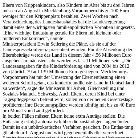
Eltern von Krippenkindern, also Kindern im Alter bis zu drei Jahren,
müssen ab August in Mecklenburg-Vorpommern bis zu 100 Euro
weniger für den Krippenplatz bezahlen. Zwei Wochen nach
Verabschiedung des Landeshaushaltes hat die Landesregierung
damit eines der wichtigsten familienpolitischen Vorhaben umgesetzt.
„Eine wichtige Entlastung gerade für Eltern mit kleinem oder
mittlerem Einkommen“, nannte
Ministerpräsident Erwin Sellering die Pläne, als sie auf der
Landespressekonferenz präsentiert wurden. Für die Absenkung der
Elternbeiträge werde das Land in diesem Jahr 4,56 Millionen Euro
ausgeben. Im nächsten Jahr werden es fast 11 Millionen sein. „Die
Landesausgaben für die Kinderförderung sind von 2004 bis 2012
von jährlich 79 auf 139 Millionen Euro gestiegen. Mecklenburg-
Vorpommern hat mit der Umsetzung der Elternentlastung einen
weiteren Schritt getan, das kinderfreundlichste Land in Deutschland
zu werden“, sagte die Ministerin für Arbeit, Gleichstellung und
Soziales Manuela Schwesig. Auch Eltern, deren Kind bei einer
Tagespflegeperson betreut wird, sollen von der neuen Gesetzeslage
profitieren: Ihre Betreuungsplätze werden künftig mit bis zu 40 Euro
pro Monat vom Land gefördert.
In beiden Fällen müssen Eltern keine extra Anträge stellen. Die
Entlastung erfolgt automatisch über die zuständigen Jugendämter.
Damit ist ein unbürokratisches Verfahren gesichert. Die Entlas-tung
gilt ab dem 1. August und wird gegebenenfalls rückverrechnet.