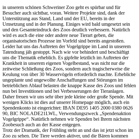
in unserem schönen Schweriner Zoo geht es spürbar und für
Besucher auch sichtbar, voran. Weitere Projekte sind, dank der
Unterstützung aus Stand, Land und der EU, bereits in der
Umsetzung und in der Planung. Einiges wird bald umgesetzt sein
und den Gesamteindruck des Zoos deutlich verbessern. Natürlich
wird es auch die eine oder andere neue Tierart geben, die
organisatorischen Prozesse im Vorfeld sind bereits angestoßen.
Leider hat uns das Auftreten der Vogelgrippe im Land in unserem
Tatendrang jäh gestoppt. Nach wie vor behindert und beschäftigt
uns die Thematik erheblich. Es gipfelte letztlich im Auftreten der
Krankheit in unserem eigenen Vogelbestand, was nicht nur die
zeitweise Schließung des Zoos, sondern auch tragischerweise die
Keulung von über 30 Wasservögeln erforderlich machte. Erhebliche
ungeplante und ungewollte Anschaffungen und Störungen im
betrieblichen Ablauf belasten die knappe Kasse des Zoos und fehlen
nun bei Investitionen und bei Verbesserungen der Tieranlagen.
Daher freuen wir uns sehr über jede kleine oder große Spende. Mit
wenigen Klicks ist dies auf unserer Homepage möglich, auch ein
Spendenkonto ist eingerichtet: IBAN DE95 1405 2000 0380 0626
90, BIC NOLADE21LWL, Verwendungszweck „Spendenaktion
Vogelgrippe“. Natürlich nehmen wir Spenden bei Ihrem nächsten
Zoobesuch auch an der Kasse entgegen.
Trotz der Dramatik, der Frühling steht an und das ist jetzt schon im
Zoo zu sehen. Die Tiere werden aktiver, und die Bären kommen