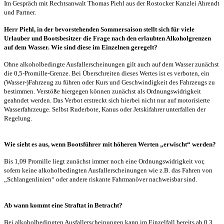
Im Gespräch mit Rechtsanwalt Thomas Piehl aus der Rostocker Kanzlei Ahrendt
und Partner.
Herr Piehl, in der bevorstehenden Sommersaison stellt sich für viele
Urlauber und Bootsbesitzer die Frage nach den erlaubten Alkoholgrenzen
auf dem Wasser. Wie sind diese im Einzelnen geregelt?
Ohne alkoholbedingte Ausfallerscheinungen gilt auch auf dem Wasser zunächst
die 0,5-Promille-Grenze. Bei Überschreiten dieses Wertes ist es verboten, ein
(Wasser-)Fahrzeug zu führen oder Kurs und Geschwindigkeit des Fahrzeugs zu
bestimmen. Verstöße hiergegen können zunächst als Ordnungswidrigkeit
geahndet werden. Das Verbot erstreckt sich hierbei nicht nur auf motorisierte
Wasserfahrzeuge. Selbst Ruderbote, Kanus oder Jetskifahrer unterfallen der
Regelung.
Wie sieht es aus, wenn Bootsführer mit höheren Werten „erwischt“ werden?
Bis 1,09 Promille liegt zunächst immer noch eine Ordnungswidrigkeit vor,
sofern keine alkoholbedingten Ausfallerscheinungen wie z.B. das Fahren von
„Schlangenlinien“ oder andere riskante Fahrmanöver nachweisbar sind.
Ab wann kommt eine Straftat in Betracht?
Bei alkoholbedingten Ausfallerscheinungen kann im Einzelfall bereits ab 0,3