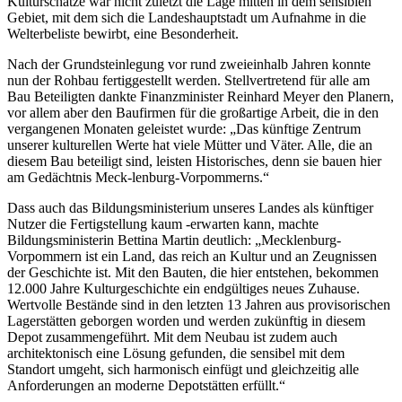
Kulturschätze war nicht zuletzt die Lage mitten in dem sensiblen
Gebiet, mit dem sich die Landeshauptstadt um Aufnahme in die
Welterbeliste bewirbt, eine Besonderheit.
Nach der Grundsteinlegung vor rund zweieinhalb Jahren konnte
nun der Rohbau fertiggestellt werden. Stellvertretend für alle am
Bau Beteiligten dankte Finanzminister Reinhard Meyer den Planern,
vor allem aber den Baufirmen für die großartige Arbeit, die in den
vergangenen Monaten geleistet wurde: „Das künftige Zentrum
unserer kulturellen Werte hat viele Mütter und Väter. Alle, die an
diesem Bau beteiligt sind, leisten Historisches, denn sie bauen hier
am Gedächtnis Meck-lenburg-Vorpommerns.“
Dass auch das Bildungsministerium unseres Landes als künftiger
Nutzer die Fertigstellung kaum -erwarten kann, machte
Bildungsministerin Bettina Martin deutlich: „Mecklenburg-
Vorpommern ist ein Land, das reich an Kultur und an Zeugnissen
der Geschichte ist. Mit den Bauten, die hier entstehen, bekommen
12.000 Jahre Kulturgeschichte ein endgültiges neues Zuhause.
Wertvolle Bestände sind in den letzten 13 Jahren aus provisorischen
Lagerstätten geborgen worden und werden zukünftig in diesem
Depot zusammengeführt. Mit dem Neubau ist zudem auch
architektonisch eine Lösung gefunden, die sensibel mit dem
Standort umgeht, sich harmonisch einfügt und gleichzeitig alle
Anforderungen an moderne Depotstätten erfüllt.“