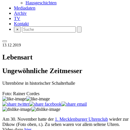
Hausgeschichten
Mediadaten
Archiv
TV
Kontakt
×
13.12.2019
Lebensart
Ungewöhnliche Zeitmesser
Uhrenbörse in historischer Schalterhalle
Foto: Rainer Cordes
Am 30. November hatte der
1. Meck­len­burger Uhrenclub
wieder zur 
Dikow (Foto oben, r.). Zu sehen waren vor allem seltene Uhren.
Video dazu
hier
.