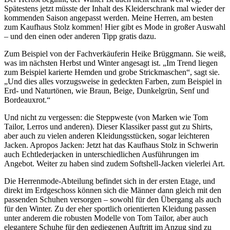
Spätestens jetzt müsste der Inhalt des Kleiderschrank mal wieder der
kommenden Saison angepasst werden. Meine Herren, am besten
zum Kaufhaus Stolz kommen! Hier gibt es Mode in großer Auswahl
– und den einen oder anderen Tipp gratis dazu.
Zum Beispiel von der Fachverkäuferin Heike Brüggmann. Sie weiß,
was im nächsten Herbst und Winter angesagt ist. „Im Trend liegen
zum Beispiel karierte Hemden und grobe Strickmaschen“, sagt sie.
„Und dies alles vorzugsweise in gedeckten Farben, zum Beispiel in
Erd- und Naturtönen, wie Braun, Beige, Dunkelgrün, Senf und
Bordeauxrot.“
Und nicht zu vergessen: die Steppweste (von Marken wie Tom
Tailor, Lerros und anderen). Dieser Klassiker passt gut zu Shirts,
aber auch zu vielen anderen Kleidungsstücken, sogar leichteren
Jacken. Apropos Jacken: Jetzt hat das Kaufhaus Stolz in Schwerin
auch Echtlederjacken in unterschiedlichen Ausführungen im
Angebot. Weiter zu haben sind zudem Softshell-Jacken vielerlei Art.
Die Herrenmode-Abteilung befindet sich in der ersten Etage, und
direkt im Erdgeschoss können sich die Männer dann gleich mit den
passenden Schuhen versorgen – sowohl für den Übergang als auch
für den Winter. Zu der eher sportlich orientierten Kleidung passen
unter anderem die robusten Modelle von Tom Tailor, aber auch
elegantere Schuhe für den gediegenen Auftritt im Anzug sind zu