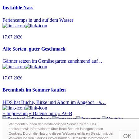
Ins kühle Nass
Feriencamps in und auf dem Wasser
17.07.2026
Alte Sorten, guter Geschmack
Gärtner setzen im Gemüsegarten zunehmend auf …
17.07.2026
Brennholz im Sommer kaufen
HDS hat Buche, Birke und Ahorn im Angebot – a…
»
Impressum
»
Datenschutz
»
AGB
Wir möchten Ihnen den bestmöglichen Service bieten. Dazu
speichern wir Informationen über Ihren Besuch in sogenann­ten
Cookies. Durch die Nutzung dieser Webseite erklären Sie sich mit der
Redaktion · Graf-Schack-Alle 8 · 19053 Schwerin
OK
Verwendung von Cookies einverstanden. Detaillierte Informationen