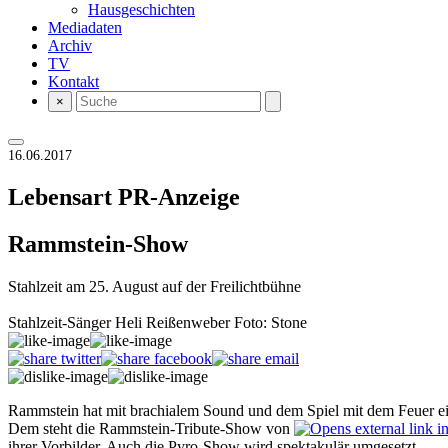
Hausgeschichten
Mediadaten
Archiv
TV
Kontakt
×
16.06.2017
Lebensart
PR-Anzeige
Rammstein-Show
Stahlzeit am 25. August auf der Freilichtbühne
Stahlzeit-Sänger Heli Reißenweber Foto: Stone
Rammstein hat mit brachialem Sound und dem Spiel mit dem Feuer ein
Dem steht die Rammstein-Tribute-Show von
ihrer Vorbilder. Auch die Pyro-Show wird spektakulär umgesetzt.