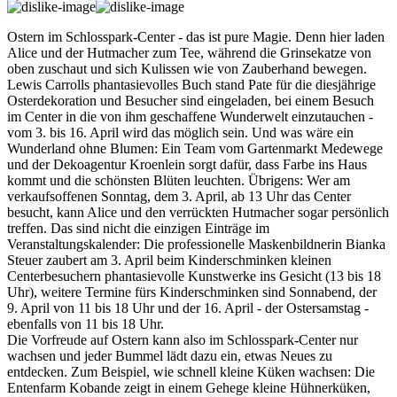
Ostern im Schlosspark-Center - das ist pure Magie. Denn hier laden
Alice und der Hutmacher zum Tee, während die Grinsekatze von
oben zuschaut und sich Kulissen wie von Zauberhand bewegen.
Lewis Carrolls phantasievolles Buch stand Pate für die diesjährige
Osterdekoration und Besucher sind eingeladen, bei einem Besuch
im Center in die von ihm geschaffene Wunderwelt einzutauchen -
vom 3. bis 16. April wird das möglich sein. Und was wäre ein
Wunderland ohne Blumen: Ein Team vom Gartenmarkt Medewege
und der Dekoagentur Kroenlein sorgt dafür, dass Farbe ins Haus
kommt und die schönsten Blüten leuchten. Übrigens: Wer am
verkaufsoffenen Sonntag, dem 3. April, ab 13 Uhr das Center
besucht, kann Alice und den verrückten Hutmacher sogar persönlich
treffen. Das sind nicht die einzigen Einträge im
Veranstaltungskalender: Die professionelle Maskenbildnerin Bianka
Steuer zaubert am 3. April beim Kinderschminken kleinen
Centerbesuchern phantasievolle Kunstwerke ins Gesicht (13 bis 18
Uhr), weitere Termine fürs Kinderschminken sind Sonnabend, der
9. April von 11 bis 18 Uhr und der 16. April - der Ostersamstag -
ebenfalls von 11 bis 18 Uhr.
Die Vorfreude auf Ostern kann also im Schlosspark-Center nur
wachsen und jeder Bummel lädt dazu ein, etwas Neues zu
entdecken. Zum Beispiel, wie schnell kleine Küken wachsen: Die
Entenfarm Kobande zeigt in einem Gehege kleine Hühnerküken,