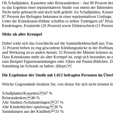
Ob Schallplatten, Kassetten oder Reiseandenken – fast 90 Prozent d
so das Ergebnis einer repräsentativen Studie von einem der führenden 
Nicht mehr gebraucht und doch heiß geliebt: An Schallplatten, Kass
87 Prozent der Befragten bekennen in einer repräsentativen Umfrage,
Unter die Krimskrams-Hitliste schaffen es neben Tonträgern (47 Proz
Kindertagen, Ersatzteile (26 Prozent) sowie Elektroschrott (11 Proze
Mehr als alter Krempel
Dabei wirkt sich das Geschlecht auf die Sammelleidenschaft aus: Fra
31 Prozent heben zu eng gewordene Kleidungsstücke in der Hoffnun
und Werkzeug ist es anders herum: 33 Prozent der Männer können sich
Dass Krimskrams mehr als alter Krempel ist, zeigt sich besonders an
zum Beispiel Figurensammlungen oder Alben mit Panini-Bildchen. Die
Sammlung im Schrank zu haben. (lifepr) 
Die Ergebnisse der Studie mit 1.012 befragten Personen im Über
Welche Gegenstände besitzen Sie, von denen Sie sich nicht trennen
Schallplatten/Kassetten:47 %
Reiseandenken:46 %
Alte Studien-/Schulunterlagen:37 %
Alte Kinderbücher/-spielzeug:36 %
Sammlungen aus der Kindheit:31 %