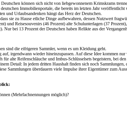
er Deutschen können sich nicht von liebgewonnenem Krimskrams trenne
deutschen Immobilienportale, die bereits im letzten Jahr veröffentlicht
etten und Urlaubsandenken hängt das Herz der Deutschen.
 dass sie zu Hause etliche Dinge aufbewahren, dessen Nutzwert fragwür
ent) und Reisesouvenirs (46 Prozent) alte Schulunterlagen (37 Prozent
nt). Nur bei 13 Prozent der Deutschen haben Relikte aus der Vergangenh
uen sind die eifrigeren Sammler, wenn es um Kleidung geht.
g auf, irgendwann wieder hineinzupassen. Auf diese Idee kommen nur
 für alte Reifenschläuche und Imbus-Schlüsselsets begeistern, bei den 
 einem Detail: In jedem dritten Haushalt finden sich noch Sammlungen
se Sammlungen überdauern viele Impulse ihrer Eigentümer zum Aussorti
blick:
 können (Mehrfachnennungen möglich)?