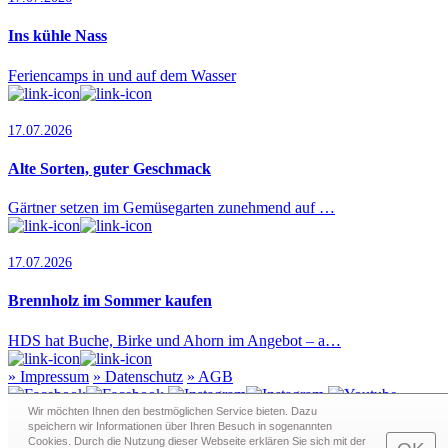
Ins kühle Nass
Feriencamps in und auf dem Wasser
17.07.2026
Alte Sorten, guter Geschmack
Gärtner setzen im Gemüsegarten zunehmend auf …
17.07.2026
Brennholz im Sommer kaufen
HDS hat Buche, Birke und Ahorn im Angebot – a…
»
Impressum
»
Datenschutz
»
AGB
Wir möchten Ihnen den bestmöglichen Service bieten. Dazu
speichern wir Informationen über Ihren Besuch in sogenann­ten
Cookies. Durch die Nutzung dieser Webseite erklären Sie sich mit der
Redaktion · Graf-Schack-Alle 8 · 19053 Schwerin