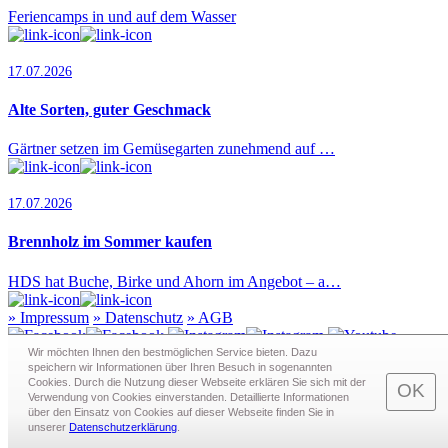
Feriencamps in und auf dem Wasser
17.07.2026
Alte Sorten, guter Geschmack
Gärtner setzen im Gemüsegarten zunehmend auf …
17.07.2026
Brennholz im Sommer kaufen
HDS hat Buche, Birke und Ahorn im Angebot – a…
»
Impressum
»
Datenschutz
»
AGB
Wir möchten Ihnen den bestmöglichen Service bieten. Dazu
speichern wir Informationen über Ihren Besuch in sogenann­ten
Cookies. Durch die Nutzung dieser Webseite erklären Sie sich mit der
Redaktion · Graf-Schack-Alle 8 · 19053 Schwerin
OK
Verwendung von Cookies einverstanden. Detaillierte Informationen
Telefon:
0385 - 63 83 281
· Fax: 0385 - 63 83 279 · Mail:
über den Einsatz von Cookies auf dieser Webseite finden Sie in
redaktion@schwerin.live
unserer
Datenschutzerklärung
.