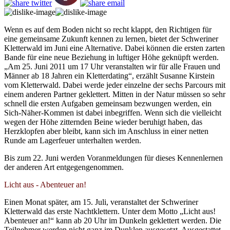
Wenn es auf dem Boden nicht so recht klappt, den Richtigen für
eine gemeinsame Zukunft kennen zu lernen, bietet der Schweriner
Kletterwald im Juni eine Alternative. Dabei können die ersten zarten
Bande für eine neue Beziehung in luftiger Höhe geknüpft werden.
„Am 25. Juni 2011 um 17 Uhr veranstalten wir für alle Frauen und
Männer ab 18 Jahren ein Kletterdating“, erzählt Susanne Kirstein
vom Kletterwald. Dabei werde jeder einzelne der sechs Parcours mit
einem anderen Partner geklettert. Mitten in der Natur müssen so sehr
schnell die ersten Aufgaben gemeinsam bezwungen werden, ein
Sich-Näher-Kommen ist dabei inbegriffen. Wenn sich die vielleicht
wegen der Höhe zitternden Beine wieder beruhigt haben, das
Herzklopfen aber bleibt, kann sich im Anschluss in einer netten
Runde am Lagerfeuer unterhalten werden.
Bis zum 22. Juni werden Voranmeldungen für dieses Kennenlernen
der anderen Art entgegengenommen.
Licht aus - Abenteuer an!
Einen Monat später, am 15. Juli, veranstaltet der Schweriner
Kletterwald das erste Nachtklettern. Unter dem Motto „Licht aus!
Abenteuer an!“ kann ab 20 Uhr im Dunkeln geklettert werden. Die
Teilnehmer werden nicht ganz im Dunklen ausgesetzt. Ausgestattet