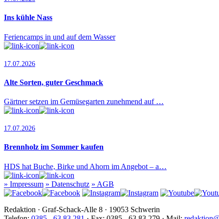
Ins kühle Nass
Feriencamps in und auf dem Wasser
17.07.2026
Alte Sorten, guter Geschmack
Gärtner setzen im Gemüsegarten zunehmend auf …
17.07.2026
Brennholz im Sommer kaufen
HDS hat Buche, Birke und Ahorn im Angebot – a…
»
Impressum
»
Datenschutz
»
AGB
Redaktion · Graf-Schack-Alle 8 · 19053 Schwerin
Telefon:
0385 - 63 83 281
· Fax: 0385 - 63 83 279 · Mail:
redaktion@