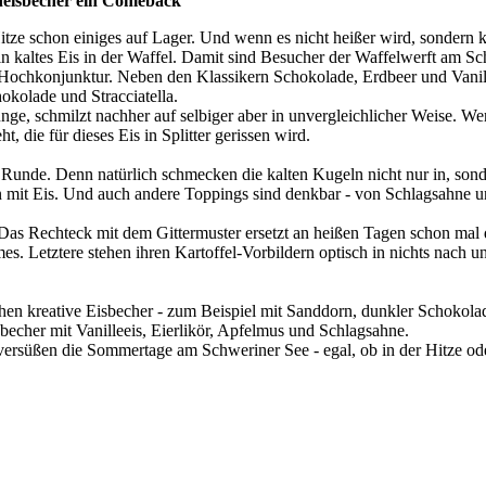
eneisbecher ein Comeback
e schon einiges auf Lager. Und wenn es nicht heißer wird, sondern kält
 kaltes Eis in der Waffel. Damit sind Besucher der Waffelwerft am Sch
is Hochkonjunktur. Neben den Klassikern Schokolade, Erdbeer und Vanil
kolade und Stracciatella.
, schmilzt nachher auf selbiger aber in unvergleichlicher Weise. Wer
, die für dieses Eis in Splitter gerissen wird.
e Runde. Denn natürlich schmecken die kalten Kugeln nicht nur in, son
n mit Eis. Und auch andere Toppings sind denkbar - von Schlagsahne u
. Das Rechteck mit dem Gittermuster ersetzt an heißen Tagen schon mal
 Letztere stehen ihren Kartoffel-Vorbildern optisch in nichts nach und
ehen kreative Eisbecher - zum Beispiel mit Sanddorn, dunkler Schokola
becher mit Vanilleeis, Eierlikör, Apfelmus und Schlagsahne.
 versüßen die Sommertage am Schweriner See - egal, ob in der Hitze o