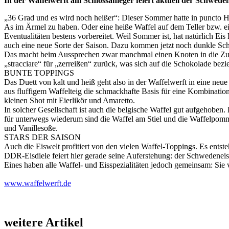
In der Waffelwerft am Schlossanleger feiert aktuell der Schwed
„36 Grad und es wird noch heißer“: Dieser Sommer hatte in puncto Hitz
As im Ärmel zu haben. Oder eine heiße Waffel auf dem Teller bzw. ein
Eventualitäten bestens vorbereitet. Weil Sommer ist, hat natürlich E
auch eine neue Sorte der Saison. Dazu kommen jetzt noch dunkle Scho
Das macht beim Aussprechen zwar manchmal einen Knoten in die Zunge
„stracciare“ für „zerreißen“ zurück, was sich auf die Schokolade bezieht
BUNTE TOPPINGS
Das Duett von kalt und heiß geht also in der Waffelwerft in eine neu
aus fluffigem Waffelteig die schmackhafte Basis für eine Kombinatio
kleinen Shot mit Eierlikör und Amaretto.
In solcher Gesellschaft ist auch die belgische Waffel gut aufgehoben
für unterwegs wiederum sind die Waffel am Stiel und die Waffelpommes.
und Vanillesoße.
STARS DER SAISON
Auch die Eiswelt profitiert von den vielen Waffel-Toppings. Es entst
DDR-Eisdiele feiert hier gerade seine Auferstehung: der Schwedeneis
Eines haben alle Waffel- und Eisspezialitäten jedoch gemeinsam: Sie
www.waffelwerft.de
weitere Artikel