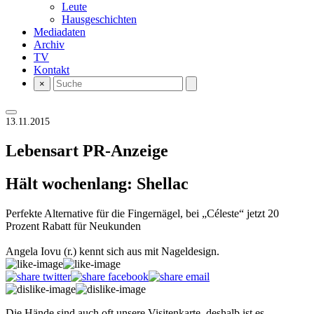
Leute
Hausgeschichten
Mediadaten
Archiv
TV
Kontakt
×
13.11.2015
Lebensart
PR-Anzeige
Hält wochenlang: Shellac
Perfekte Alternative für die Fingernägel, bei „Céleste“ jetzt 20
Prozent Rabatt für Neukunden
Angela Iovu (r.) kennt sich aus mit Nageldesign.
Die Hände sind auch oft unsere Visitenkarte, deshalb ist es