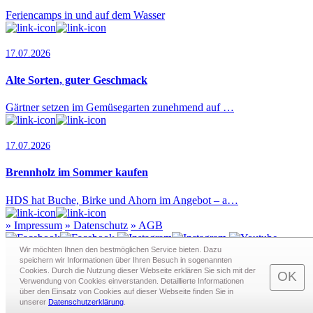
Feriencamps in und auf dem Wasser
17.07.2026
Alte Sorten, guter Geschmack
Gärtner setzen im Gemüsegarten zunehmend auf …
17.07.2026
Brennholz im Sommer kaufen
HDS hat Buche, Birke und Ahorn im Angebot – a…
»
Impressum
»
Datenschutz
»
AGB
Wir möchten Ihnen den bestmöglichen Service bieten. Dazu
speichern wir Informationen über Ihren Besuch in sogenann­ten
Cookies. Durch die Nutzung dieser Webseite erklären Sie sich mit der
Redaktion · Graf-Schack-Alle 8 · 19053 Schwerin
OK
Verwendung von Cookies einverstanden. Detaillierte Informationen
Telefon:
0385 - 63 83 281
· Fax: 0385 - 63 83 279 · Mail:
über den Einsatz von Cookies auf dieser Webseite finden Sie in
redaktion@schwerin.live
unserer
Datenschutzerklärung
.