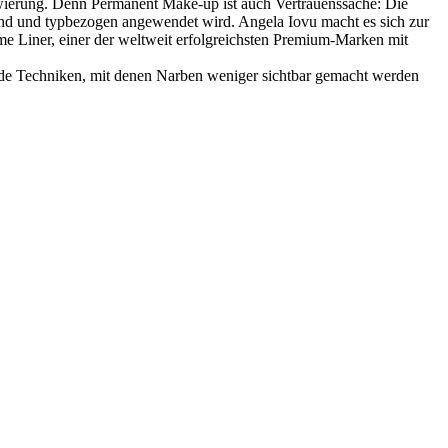
ätowierung. Denn Permanent Make-up ist auch Vertrauenssache: Die
onend und typbezogen angewendet wird. Angela Iovu macht es sich zur
me Liner, einer der weltweit erfolgreichsten Premium-Marken mit
de Techniken, mit denen Narben weniger sichtbar gemacht werden