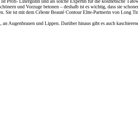
 ist Profi- Linergistin und als solche Expertin für die kosmetische T
erschönern und Vorzuge betonen – deshalb ist es wichtig, dass sie sch
en. Sie ist mit dem Céleste Beauté Contour Elite-Partnerin von Long Ti
 an Augenbrauen und Lippen. Darüber hinaus gibt es auch kaschieren