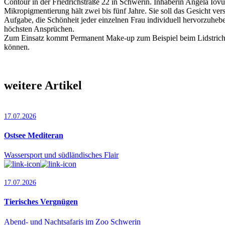
Contour in der Friedrichstraße 22 in Schwerin. Inhaberin Angela Iovu
Mikropigmentierung hält zwei bis fünf Jahre. Sie soll das Gesicht v
Aufgabe, die Schönheit jeder einzelnen Frau individuell hervorzuheb
höchsten Ansprüchen.
Zum Einsatz kommt Permanent Make-up zum Beispiel beim Lidstrich,
können.
weitere Artikel
17.07.2026
Ostsee Mediteran
Wassersport und südländisches Flair
17.07.2026
Tierisches Vergnügen
Abend- und Nachtsafaris im Zoo Schwerin